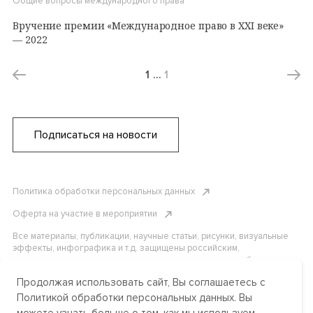
Общие вопросы международного права
Вручение премии «Международное право в XXI веке»
— 2022
1
…
1
Подписаться на новости
Политика обработки персональных данных
Оферта на участие в мероприятии
Все материалы, публикации, научные статьи, рисунки, визуальные
эффекты, инфографика и т.д. защищены российским,
американским и международным законодательством об авторском
праве. Копирование, воспроизведение и распространение
Продолжая использовать сайт, Вы соглашаетесь с
материалов без письменного разрешения АНО «Центр
международных и сравнительно-правовых исследований» или
Политикой обработки персональных данных. Вы
аффилированных лиц строго запрещено. Пожалуйста, свяжитесь с