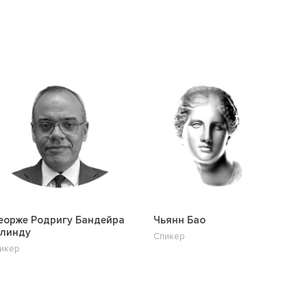
орже Родригу Бандейра
Чьянн Бао
алинду
Спикер
икер