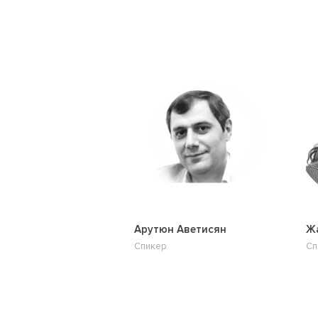
Арутюн Аветисян
Жа
Спикер
Сп