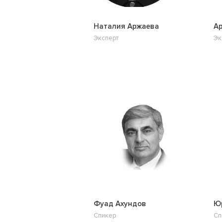
Наталия Аржаева
А
Эксперт
Эк
Фуад Ахундов
Ю
Спикер
Сп