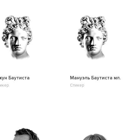
ун Баутиста
Мануэль Баутиста мл.
икер
Спикер