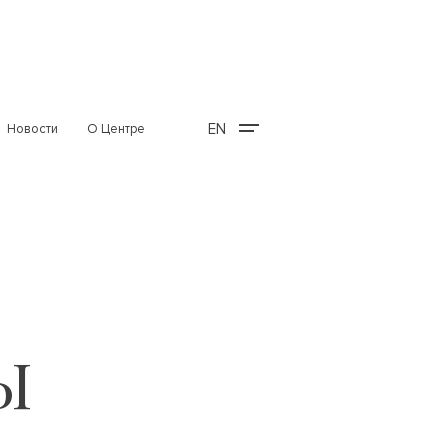
EN
Новости
О Центре
Ы