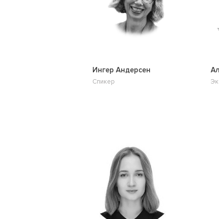
Ингер Андерсен
Ал
Спикер
Эк