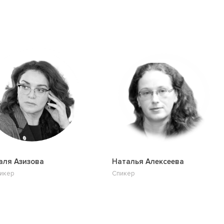
ля Азизова
Наталья Алексеева
икер
Спикер