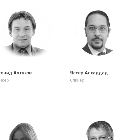
онид Алтухов
Яссер Алхаддад
икер
Спикер