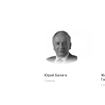
Юрий Балега
Же
Г
Спикер
Сп