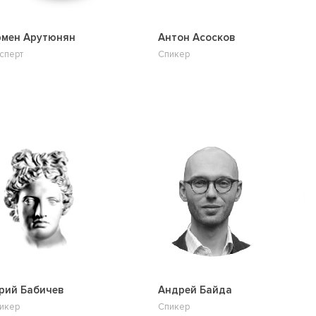
рмен Арутюнян
Антон Асосков
сперт
Спикер
рий Бабичев
Андрей Байда
икер
Спикер