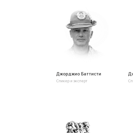
Джорджио Баттисти
Дж
Спикер и эксперт
Сп