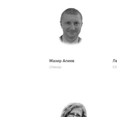
Махир Алиев
Ле
Спикер
Сп