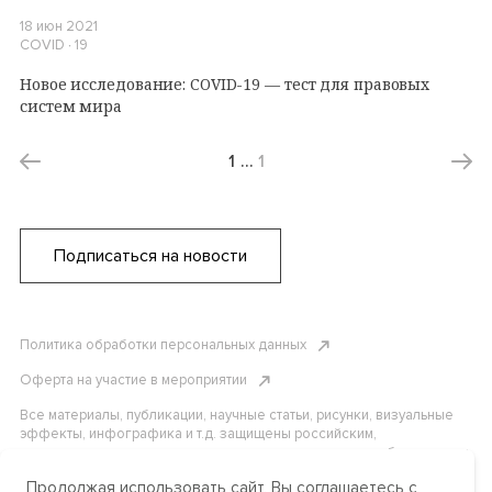
18 июн 2021
COVID ∙ 19
Новое исследование: COVID-19 — тест для правовых
систем мира
1
…
1
Подписаться на новости
Политика обработки персональных данных
Оферта на участие в мероприятии
Все материалы, публикации, научные статьи, рисунки, визуальные
эффекты, инфографика и т.д. защищены российским,
американским и международным законодательством об авторском
праве. Копирование, воспроизведение и распространение
Продолжая использовать сайт, Вы соглашаетесь с
материалов без письменного разрешения АНО «Центр