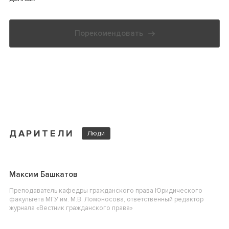
Порекомендовать
ДАРИТЕЛИ
Люди
Максим Башкатов
Преподаватель кафедры гражданского права Юридического
факультета МГУ им. М.В. Ломоносова, ответственный редактор
журнала «Вестник гражданского права»