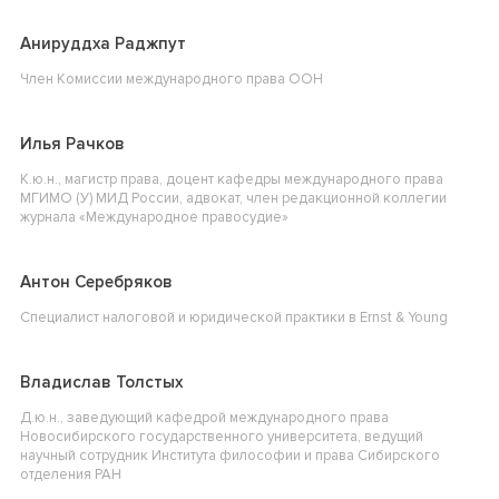
Анируддха Раджпут
Член Комиссии международного права ООН
Илья Рачков
К.ю.н., магистр права, доцент кафедры международного права
МГИМО (У) МИД России, адвокат, член редакционной коллегии
журнала «Международное правосудие»
Антон Серебряков
Специалист налоговой и юридической практики в Ernst & Young
Владислав Толстых
Д.ю.н., заведующий кафедрой международного права
Новосибирского государственного университета, ведущий
научный сотрудник Института философии и права Сибирского
отделения РАН