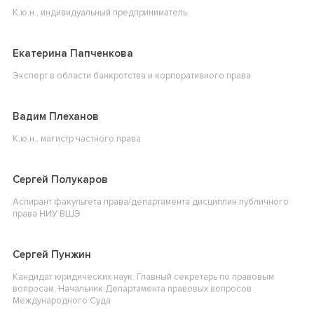
К.ю.н., индивидуальный предприниматель
Екатерина Папченкова
Эксперт в области банкротства и корпоративного права
Вадим Плеханов
К.ю.н., магистр частного права
Сергей Полукаров
Аспирант факультета права/департамента дисциплин публичного
права НИУ ВШЭ
Сергей Пунжин
Кандидат юридических наук, Главный секретарь по правовым
вопросам, Начальник Департамента правовых вопросов
Международного Суда