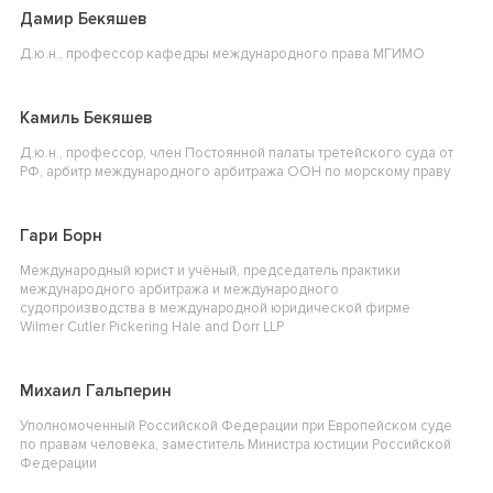
Дамир Бекяшев
Д.ю.н., профессор кафедры международного права МГИМО
Камиль Бекяшев
Д.ю.н., профессор, член Постоянной палаты третейского суда от
РФ, арбитр международного арбитража ООН по морскому праву
Гари Борн
Международный юрист и учёный, председатель практики
международного арбитража и международного
судопроизводства в международной юридической фирме
Wilmer Cutler Pickering Hale and Dorr LLP
Михаил Гальперин
Уполномоченный Российской Федерации при Европейском суде
по правам человека, заместитель Министра юстиции Российской
Федерации