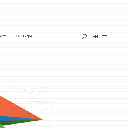
ости
О Центре
EN