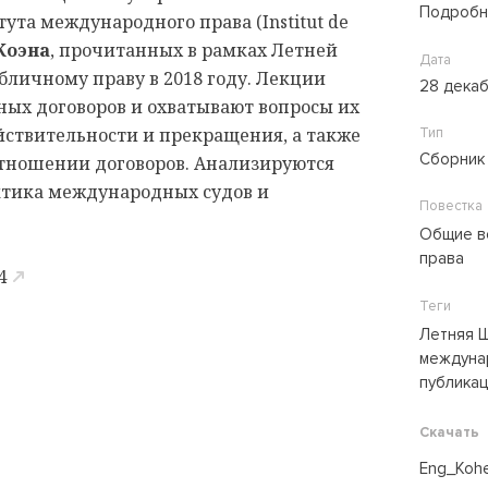
Подробн
ута международного права (Institut de
Коэна
, прочитанных в рамках Летней
Дата
личному праву в 2018 году. Лекции
28 дека
ых договоров и охватывают вопросы их
йствительности и прекращения, а также
Тип
Сборник
отношении договоров. Анализируются
ктика международных судов и
Повестка
Общие в
права
4
Теги
Летняя 
междуна
публика
Скачать
Eng_Kohe