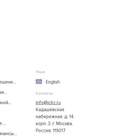
Язык
решение
English
ая
Контакты
ой...
info@iclrc.ru
Кадашёвская
набережная, д. 14,
е
корп. 3, г. Москва,
Россия, 119017
нансы: