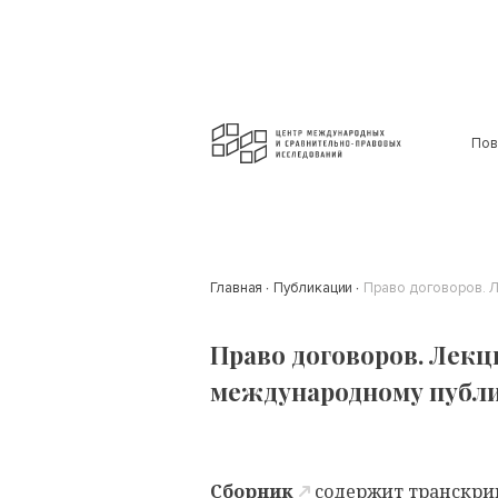
Пов
Главная
Публикации
Право договоров. 
Право договоров. Лек
международному публи
Сборник
содержит транскрип