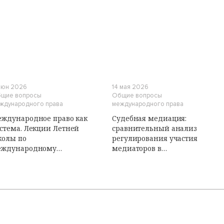
И
 июн 2026
14 мая 2026
щие вопросы
Общие вопросы
ждународного права
международного права
ждународное право как
Судебная медиация:
стема. Лекции Летней
сравнительный анализ
колы по
регулирования участия
еждународному
медиаторов в
бличному праву
судопроизводстве