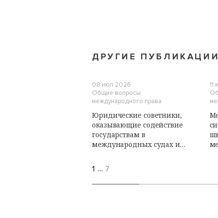
ДРУГИЕ ПУБЛИКАЦИ
08 июл 2026
11
Общие вопросы
Об
международного права
ме
Юридические советники,
Ме
оказывающие содействие
си
государствам в
ш
международных судах и
м
трибуналах: роль и
пу
обязанности. Лекции
1
…
7
Летней школы по
международному
публичному праву