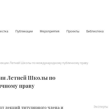
естка
Публикации
Мероприятия
Проекты
Библиотека
Лекции Летней Школы по международному публичному праву
ции Летней Школы по
чному праву
т лекций титулярного члена и
Эксперты