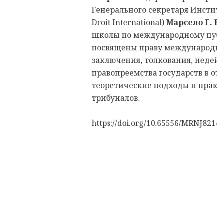
Генерального секретаря Инстит
Droit International)
Марсело Г. 
школы по международному пуб
посвящены праву международн
заключения, толкования, неде
правопреемства государств в 
теоретические подходы и пра
трибуналов.
https://doi.org/10.65556/MRNJ821