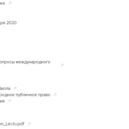
ее
бря 2020
опросы международного
Школа
родное публичное право
ция
n_Lectu.pdf