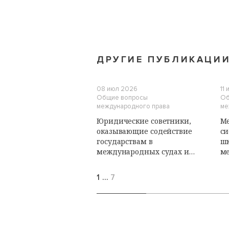
ДРУГИЕ ПУБЛИКАЦИ
08 июл 2026
11
Общие вопросы
Об
международного права
ме
Юридические советники,
Ме
оказывающие содействие
си
государствам в
ш
международных судах и
м
трибуналах: роль и
пу
обязанности. Лекции
1
…
7
Летней школы по
международному
публичному праву