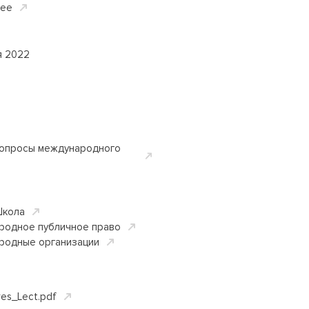
ее
я 2022
опросы международного
Школа
родное публичное право
родные организации
es_Lect.pdf