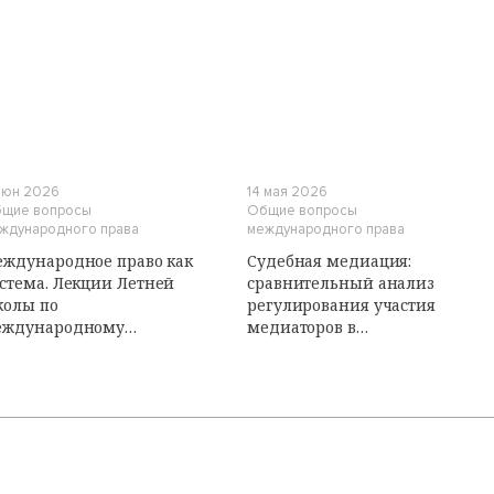
И
 июн 2026
14 мая 2026
щие вопросы
Общие вопросы
ждународного права
международного права
ждународное право как
Судебная медиация:
стема. Лекции Летней
сравнительный анализ
колы по
регулирования участия
еждународному
медиаторов в
бличному праву
судопроизводстве