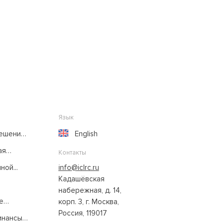
Язык
решение
English
ая
Контакты
ой...
info@iclrc.ru
Кадашёвская
набережная, д. 14,
е
корп. 3, г. Москва,
Россия, 119017
нансы: