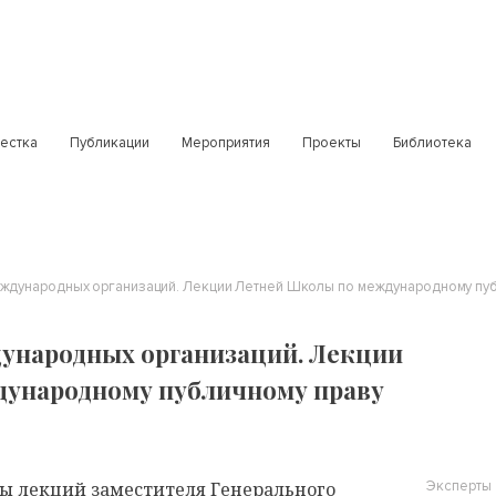
естка
Публикации
Мероприятия
Проекты
Библиотека
еждународных организаций. Лекции Летней Школы по международному пуб
ународных организаций. Лекции
ународному публичному праву
ы лекций заместителя Генерального
Эксперты