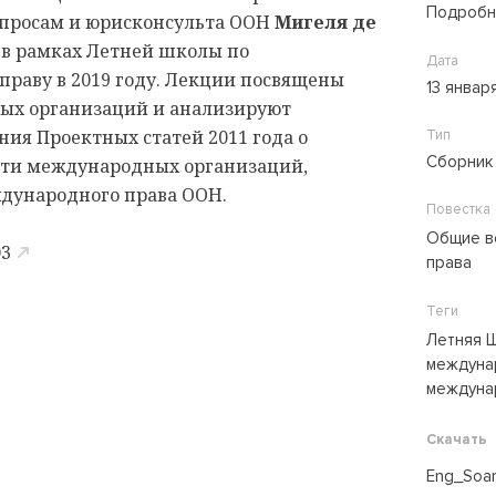
Подробн
опросам и юрисконсульта ООН
Мигеля де
 в рамках Летней школы по
Дата
раву в 2019 году. Лекции посвящены
13 январ
ых организаций и анализируют
ия Проектных статей 2011 года о
Тип
Сборник
ти международных организаций,
дународного права ООН.
Повестка
Общие в
03
права
Теги
Летняя 
междуна
междуна
Скачать
Eng_Soar