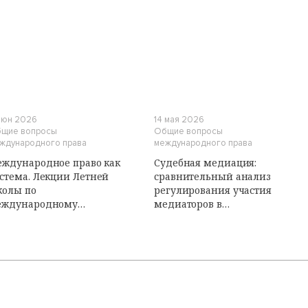
И
 июн 2026
14 мая 2026
щие вопросы
Общие вопросы
ждународного права
международного права
ждународное право как
Судебная медиация:
стема. Лекции Летней
сравнительный анализ
колы по
регулирования участия
еждународному
медиаторов в
бличному праву
судопроизводстве