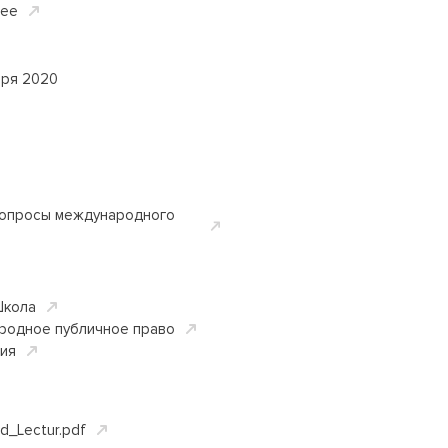
ее
бря 2020
опросы международного
Школа
родное публичное право
ция
_Lectur.pdf