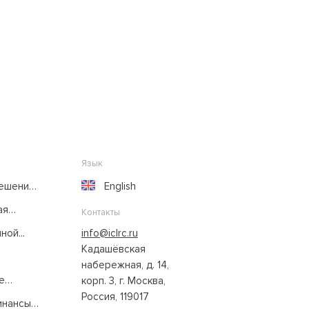
Язык
решение
English
ая
Контакты
ой...
info@iclrc.ru
Кадашёвская
набережная, д. 14,
е
корп. 3, г. Москва,
Россия, 119017
нансы: