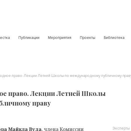
естка
Публикации
Мероприятия
Проекты
Библиотека
дное право. Лекции Летней Школы по международному публичному прав
е право. Лекции Летней Школы
бличному праву
эра Майкла Вуда
, члена Комиссии
Эксперты