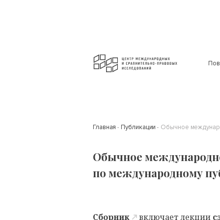
Пов
Главная
Публикации
Обычное междунаро
Обычное международно
по международному пу
Сборник
включает лекции
с