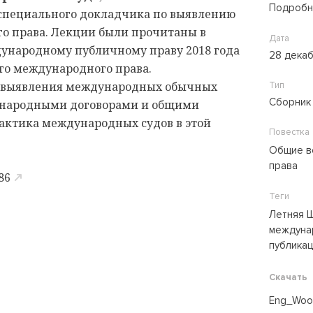
Подробн
специального докладчика по выявлению
о права. Лекции были прочитаны в
Дата
ународному публичному праву 2018 года
28 дека
го международного права.
я выявления международных обычных
Тип
Сборник
ународными договорами и общими
актика международных судов в этой
Повестка
Общие в
права
86
Теги
Летняя 
междуна
публика
Скачать
Eng_Wood