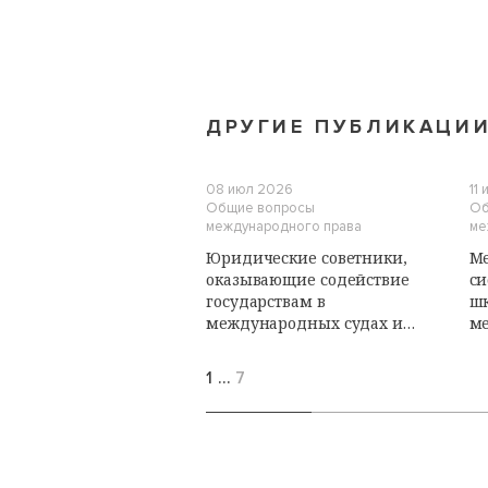
ДРУГИЕ ПУБЛИКАЦИ
08 июл 2026
11
Общие вопросы
Об
международного права
ме
Юридические советники,
Ме
оказывающие содействие
си
государствам в
ш
международных судах и
м
трибуналах: роль и
пу
обязанности. Лекции
1
…
7
Летней школы по
международному
публичному праву