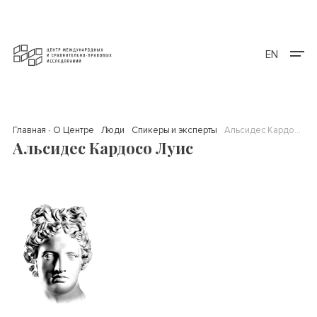
EN
Главная
О Центре
Люди
Спикеры и эксперты
Альсидес Кардосо Луис
Альсидес Кардосо Луис