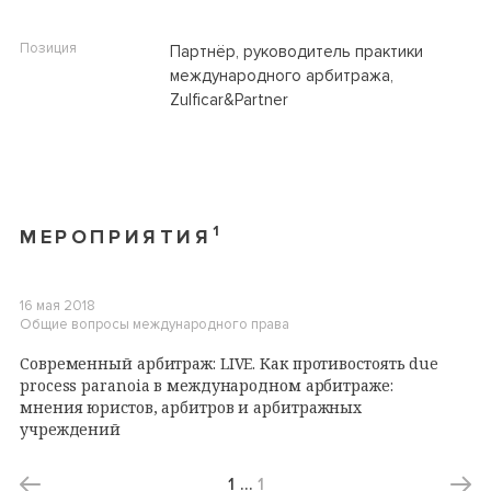
Позиция
Партнёр, руководитель практики
международного арбитража,
Zulficar&Partner
1
МЕРОПРИЯТИЯ
16 мая 2018
Общие вопросы международного права
Современный арбитраж: LIVE. Как противостоять due
process paranoia в международном арбитраже:
мнения юристов, арбитров и арбитражных
учреждений
1
…
1