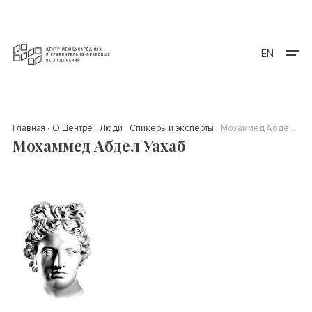
EN
Главная
О Центре
Люди
Спикеры и эксперты
Мохаммед Абдел Уахаб
Мохаммед Абдел Уахаб