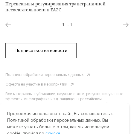
Перспективы регулирования трансграничной
несостоятельности в ЕАЭС
1
…
1
Подписаться на новости
Политика обработки персональных данных
Оферта на участие в мероприятии
Все материалы, публикации, научные статьи, рисунки, визуальные
эффекты, инфографика и т.д. защищены российским,
американским и международным законодательством об авторском
праве. Копирование, воспроизведение и распространение
Продолжая использовать сайт, Вы соглашаетесь с
материалов без письменного разрешения АНО «Центр
международных и сравнительно-правовых исследований» или
Политикой обработки персональных данных. Вы
аффилированных лиц строго запрещено. Пожалуйста, свяжитесь с
можете узнать больше о том, как мы используем
нами, чтобы узнать подробности.
cookie, пройдя по
ссылке