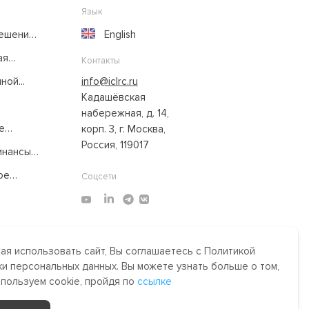
Язык
решение
English
ая
Контакты
ой...
info@iclrc.ru
Кадашёвская
набережная, д. 14,
е
корп. 3, г. Москва,
Россия, 119017
нансы:
ое
Соцсети
я использовать сайт, Вы соглашаетесь с Политикой
Made by Uprising
2021
и персональных данных. Вы можете узнать больше о том,
им,
спользуем cookie, пройдя по
ссылке
сти.