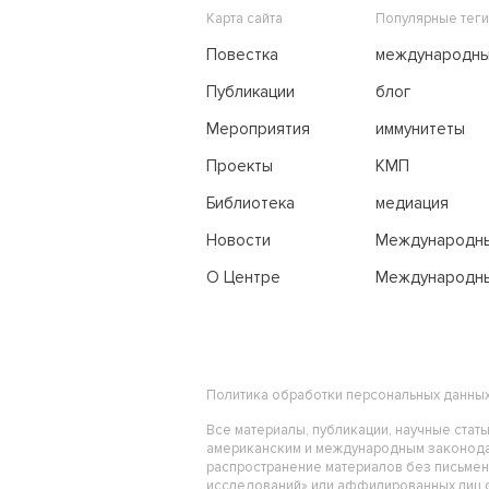
Карта сайта
Популярные теги
Повестка
международн
переговоры
Публикации
блог
Мероприятия
иммунитеты
Проекты
КМП
Библиотека
медиация
Новости
Международн
трибунал по м
О Центре
Международны
праву
Политика обработки персональных данны
Все материалы, публикации, научные стат
американским и международным законода
распространение материалов без письме
исследований» или аффилированных лиц ст