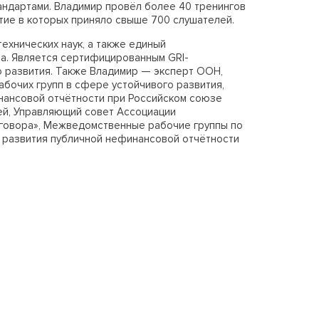
ндартами. Владимир провёл более 40 тренингов
стие в которых приняло свыше 700 слушателей.
ехнических наук, а также единый
ра. Является сертифицированным GRI-
о развития. Также Владимир
—
эксперт ООН,
абочих групп в сфере устойчивого развития,
ансовой отчётности при Российском союзе
̆, Управляющий совет Ассоциации
оговора», Межведомственные рабочие группы по
 развития публичной нефинансовой отчётности