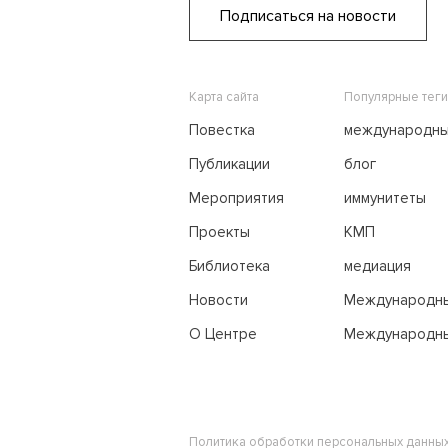
Подписаться на новости
Карта сайта
Популярные теги
Повестка
международн
переговоры
Публикации
блог
Мероприятия
иммунитеты
Проекты
КМП
Библиотека
медиация
Новости
Международн
трибунал по м
О Центре
Международны
праву
Политика обработки персональных данны