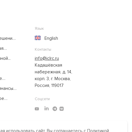
Язык
решение
English
ая
Контакты
ой...
info@iclrc.ru
Кадашёвская
набережная, д. 14,
е
корп. 3, г. Москва,
Россия, 119017
нансы:
ое
Соцсети
я использовать сайт, Вы соглашаетесь с Политикой
Made by Uprising