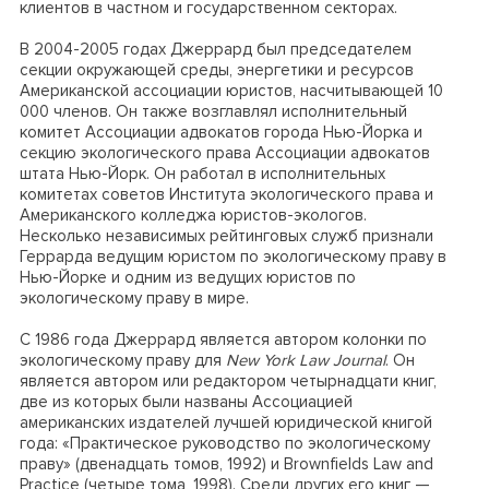
клиентов в частном и государственном секторах.
В 2004-2005 годах Джеррард был председателем
секции окружающей среды, энергетики и ресурсов
Американской ассоциации юристов, насчитывающей 10
000 членов. Он также возглавлял исполнительный
комитет Ассоциации адвокатов города Нью-Йорка и
секцию экологического права Ассоциации адвокатов
штата Нью-Йорк. Он работал в исполнительных
комитетах советов Института экологического права и
Американского колледжа юристов-экологов.
Несколько независимых рейтинговых служб признали
Геррарда ведущим юристом по экологическому праву в
Нью-Йорке и одним из ведущих юристов по
экологическому праву в мире.
С 1986 года Джеррард является автором колонки по
экологическому праву для
New York Law Journal
. Он
является автором или редактором четырнадцати книг,
две из которых были названы Ассоциацией
американских издателей лучшей юридической книгой
года: «Практическое руководство по экологическому
праву» (двенадцать томов, 1992) и Brownfields Law and
Practice (четыре тома, 1998). Среди других его книг —