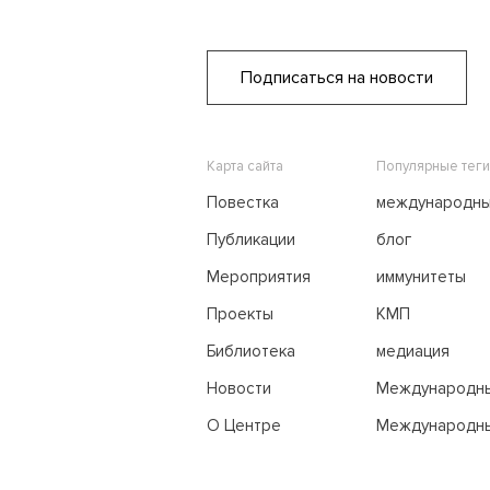
Подписаться на новости
Карта сайта
Популярные теги
Повестка
международн
переговоры
Публикации
блог
Мероприятия
иммунитеты
Проекты
КМП
Библиотека
медиация
Новости
Международн
трибунал по м
О Центре
Международны
праву