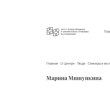
Пов
Главная
О Центре
Люди
Спикеры и экс
Марина Мишункина