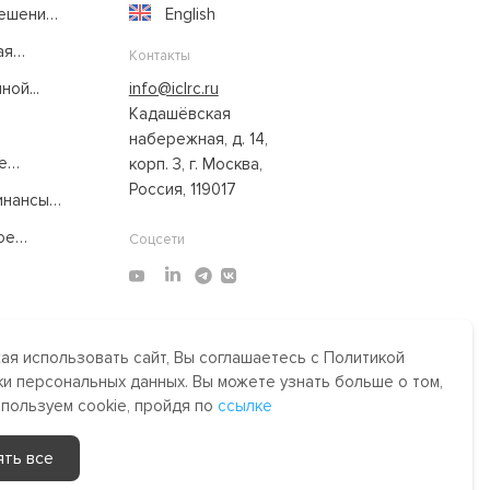
решение
English
ая
Контакты
ой...
info@iclrc.ru
Кадашёвская
набережная, д. 14,
е
корп. 3, г. Москва,
Россия, 119017
нансы:
ое
Соцсети
я использовать сайт, Вы соглашаетесь с Политикой
Made by Uprising
2021
и персональных данных. Вы можете узнать больше о том,
им,
спользуем cookie, пройдя по
ссылке
сти.
ять все