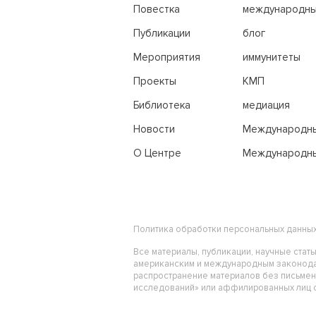
Повестка
международн
переговоры
Публикации
блог
Мероприятия
иммунитеты
Проекты
КМП
Библиотека
медиация
Новости
Международн
трибунал по м
О Центре
Международны
праву
Политика обработки персональных данны
Все материалы, публикации, научные стат
американским и международным законода
распространение материалов без письме
исследований» или аффилированных лиц ст