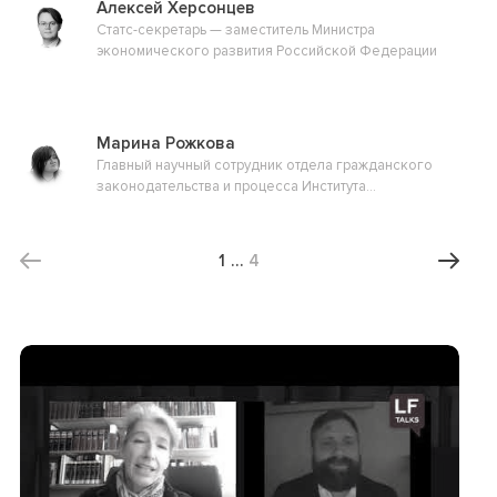
Алексей Херсонцев
Статс-секретарь — заместитель Министра
экономического развития Российской Федерации
Марина Рожкова
Главный научный сотрудник отдела гражданского
законодательства и процесса Института
законодательства и сравнительного правоведения
при Правительстве Российской Федерации, доктор
юридических наук
1
…
4