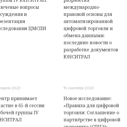
руппы IV ЮНСИТРАЛ:
разработка
лючевые вопросы
международно-
бсуждения и
правовой основы для
резентация
автоматизированной
сследования ЦМСПИ
цифровой торговли и
обмена данными:
последние новости о
разработке документов
ЮНСИТРАЛ
 апреля 2023
15 сентября 2020
ентр принимает
Новое исследование:
астие в 65-й сессии
«Правила для цифровой
абочей группы IV
торговли: Соглашение о
НСИТРАЛ
партнёрстве в цифровой
экономике (СПЦЭ)»