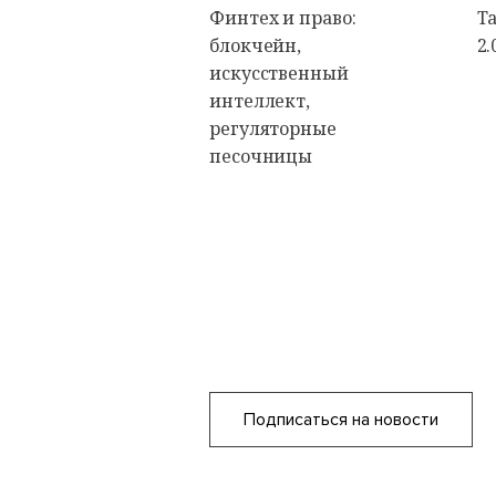
Финтех и право:
Т
блокчейн,
2.
искусственный
интеллект,
регуляторные
песочницы
Подписаться на новости