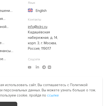
Язык
решение
English
ая
Контакты
ой...
info@iclrc.ru
Кадашёвская
набережная, д. 14,
е
корп. 3, г. Москва,
Россия, 119017
нансы:
ое
Соцсети
я использовать сайт, Вы соглашаетесь с Политикой
Made by Uprising
2021
и персональных данных. Вы можете узнать больше о том,
им,
спользуем cookie, пройдя по
ссылке
сти.