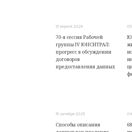
13 апреля 2026
05
70-я сессия Рабочей
Ю
группы IV ЮНСИТРАЛ:
ж
прогресс в обсуждении
н
договоров
и
предоставления данных
ц
ф
15 октября 2025
04
Способы описания
68