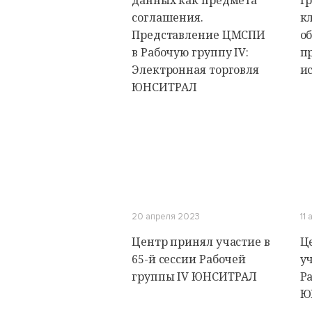
данных как предмета
г
соглашения.
к
Представление ЦМСПИ
о
в Рабочую группу IV:
п
Электронная торговля
и
ЮНСИТРАЛ
20 апреля 2023
11
Центр принял участие в
Ц
65-й сессии Рабочей
уч
группы IV ЮНСИТРАЛ
Р
Ю