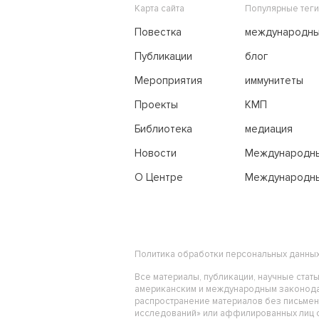
Карта сайта
Популярные теги
Повестка
международн
переговоры
Публикации
блог
Мероприятия
иммунитеты
Проекты
КМП
Библиотека
медиация
Новости
Международн
трибунал по м
О Центре
Международны
праву
Политика обработки персональных данны
Все материалы, публикации, научные стат
американским и международным законода
распространение материалов без письме
исследований» или аффилированных лиц ст