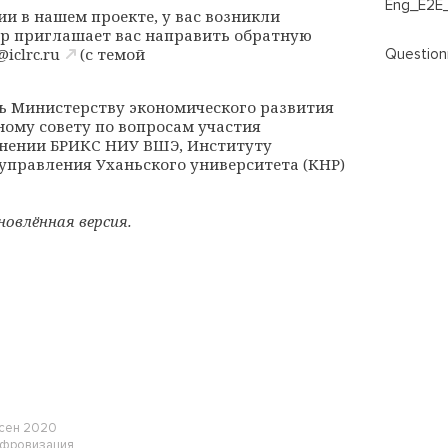
Eng_E2E_
ии в нашем проекте, у вас возникли
р приглашает вас направить обратную
@iclrc.ru
(с темой
Questionn
 Министерству экономического развития
ному совету по вопросам участия
инении БРИКС НИУ ВШЭ, Институту
правления Уханьского университета (КНР)
новлённая версия.
И
 сен 2020
фровизация