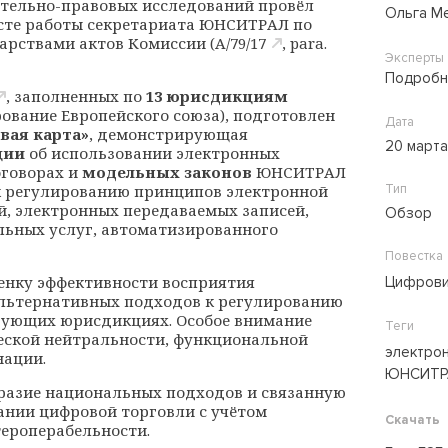
тельно-правовых исследований провёл
Ольга М
сте работы секретариата ЮНСИТРАЛ по
арствами актов Комиссии (
A/79/17
, para.
Эксперты
Подробн
, заполненных по
13 юрисдикциям
ование Европейского союза), подготовлен
Дата
вая карта»
, демонстрирующая
20 март
ции
об использовании электронных
говорах и
модельных законов
ЮНСИТРАЛ
 регулированию принципов электронной
Тип
й, электронных передаваемых записей,
Обзор
льных услуг, автоматизированного
Повестка
енку эффективности восприятия
Цифрови
альтернативных подходов к регулированию
вующих юрисдикциях. Особое внимание
Теги
еской нейтральности, функциональной
электрон
нации.
ЮНСИТР
разие национальных подходов и связанную
ании цифровой торговли с учётом
Скачать
ероперабельности.