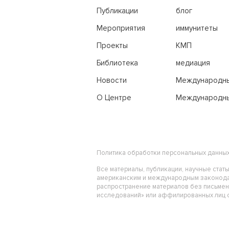
переговоры
Публикации
блог
Мероприятия
иммунитеты
Проекты
КМП
Библиотека
медиация
Новости
Международн
трибунал по м
О Центре
Международны
праву
Политика обработки персональных данны
Все материалы, публикации, научные стат
американским и международным законода
распространение материалов без письме
исследований» или аффилированных лиц ст