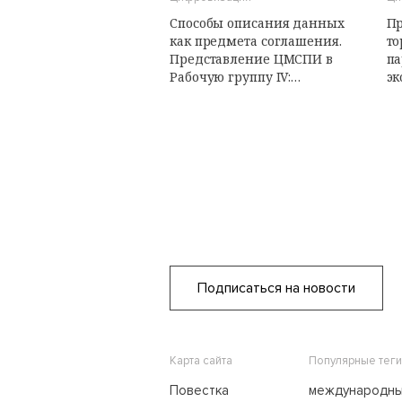
Способы описания данных
Пр
как предмета соглашения.
то
Представление ЦМСПИ в
па
Рабочую группу IV:
эк
Электронная торговля
ЮНСИТРАЛ
Подписаться на новости
Карта сайта
Популярные теги
Повестка
международн