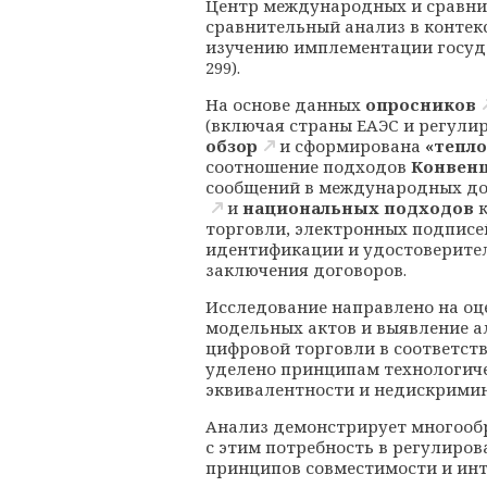
Центр международных и сравни
сравнительный анализ в контек
изучению имплементации госуд
299).
На основе данных
опросников
(включая страны ЕАЭС и регулир
обзор
и сформирована
«тепло
соотношение подходов
Конвен
сообщений в международных до
и
национальных подходов
к
торговли, электронных подписе
идентификации и удостоверите
заключения договоров.
Исследование направлено на оц
модельных актов и выявление 
цифровой торговли в соответст
уделено принципам технологич
эквивалентности и недискрими
Анализ демонстрирует многооб
с этим потребность в регулиров
принципов совместимости и инт