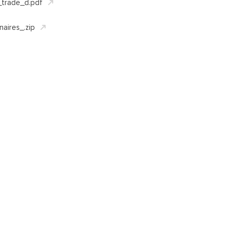
trade_d.pdf
aires_.zip