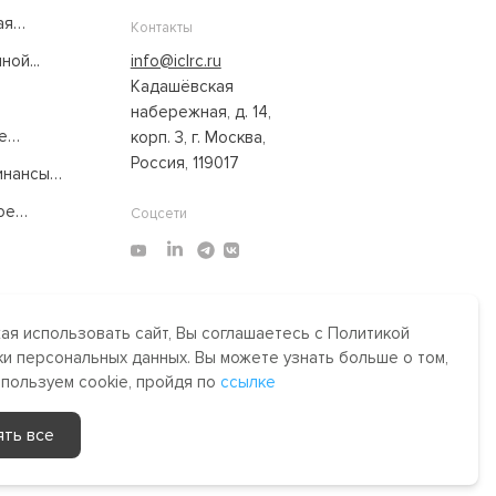
ая
Контакты
ой...
info@iclrc.ru
Кадашёвская
набережная, д. 14,
е
корп. 3, г. Москва,
Россия, 119017
нансы:
ое
Соцсети
я использовать сайт, Вы соглашаетесь с Политикой
Made by Uprising
2021
и персональных данных. Вы можете узнать больше о том,
им,
спользуем cookie, пройдя по
ссылке
сти.
ять все