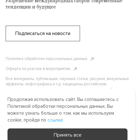
Разрешение международных споров: современные
тенденции и будущее
Подписаться на новости
Политика обработки персональных данных
Оферта на участие в мероприятии
Все материалы, публикации, научные статьи, рисунки, визуальные
эффекты, инфографика и т.д. защищены российским,
американским и международным законодательством об авторском
праве. Копирование, воспроизведение и распространение
Продолжая использовать сайт, Вы соглашаетесь с
материалов без письменного разрешения АНО «Центр
международных и сравнительно-правовых исследований» или
Политикой обработки персональных данных. Вы
аффилированных лиц строго запрещено. Пожалуйста, свяжитесь с
можете узнать больше о том, как мы используем
нами, чтобы узнать подробности.
cookie, пройдя по
ссылке
Made by Uprising
Принять все
2021