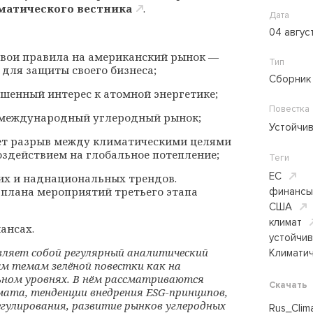
иматического вестника
.
Дата
04 авгус
свои правила на американский рынок —
Тип
для защиты своего бизнеса;
Сборник
шенный интерес к атомной энергетике;
Повестка
а международный углеродный рынок;
Устойчи
ет разрыв между климатическими целями
здействием на глобальное потепление;
Теги
ЕС
их и наднациональных трендов.
 плана мероприятий третьего этапа
финансы
США
климат
ансах.
устойчи
ляет собой регулярный аналитический
Климатич
м темам зелёной повестки как на
ном уровнях. В нём рассматриваются
Скачать
мата, тенденции внедрения ESG-принципов,
гулирования, развитие рынков углеродных
Rus_Clim