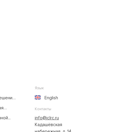
Язык
решение
English
ая
Контакты
ой...
info@iclrc.ru
Кадашёвская
набережная, д. 14,