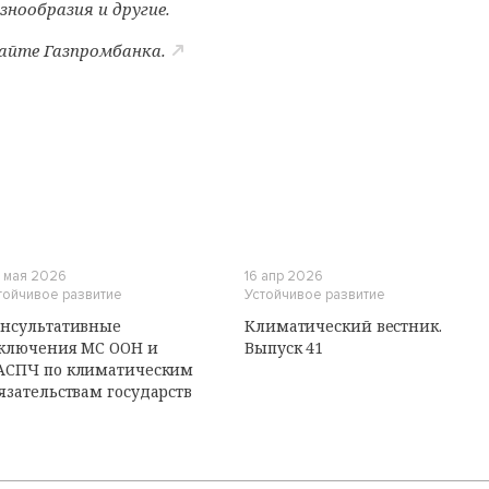
знообразия и другие.
сайте
Газпромбанка.
И
 мая 2026
16 апр 2026
тойчивое развитие
Устойчивое развитие
нсультативные
Климатический вестник.
ключения МС ООН и
Выпуск 41
АСПЧ по климатическим
язательствам государств