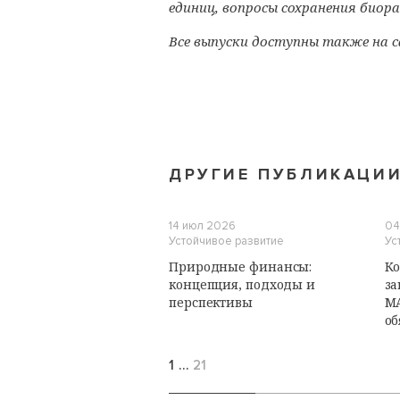
единиц, вопросы сохранения биора
Все выпуски доступны также на 
ДРУГИЕ ПУБЛИКАЦИ
14 июл 2026
04
Устойчивое развитие
Ус
Природные финансы:
Ко
концепция, подходы и
за
перспективы
М
об
1
…
21