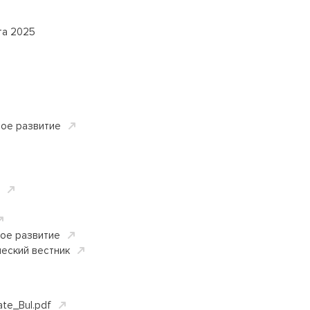
та 2025
вое развитие
вое развитие
еский вестник
ate_Bul.pdf