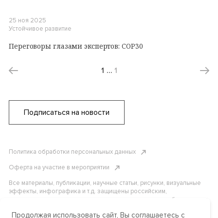
25 ноя 2025
Устойчивое развитие
Переговоры глазами экспертов: COP30
1
…
1
Подписаться на новости
Политика обработки персональных данных
Оферта на участие в мероприятии
Все материалы, публикации, научные статьи, рисунки, визуальные
эффекты, инфографика и т.д. защищены российским,
американским и международным законодательством об авторском
праве. Копирование, воспроизведение и распространение
Продолжая использовать сайт, Вы соглашаетесь с
материалов без письменного разрешения АНО «Центр