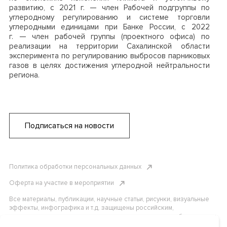
развитию, с 2021 г.
—
член Рабочей подгруппы по
углеродному регулированию и системе торговли
углеродными единицами при Банке России, с 2022
г.
—
член рабочей группы (проектного офиса) по
реализации на территории Сахалинской области
эксперимента по регулированию выбросов парниковых
газов в целях достижения углеродной нейтральности
региона.
Подписаться на новости
Политика обработки персональных данных
Оферта на участие в мероприятии
Все материалы, публикации, научные статьи, рисунки, визуальные
эффекты, инфографика и т.д. защищены российским,
американским и международным законодательством об авторском
праве. Копирование, воспроизведение и распространение