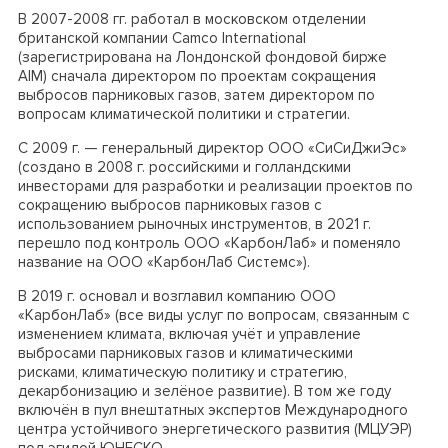
В 2007-2008 гг. работал в московском отделении
британской компании Camco International
(зарегистрирована на Лондонской фондовой бирже
AIM
) сначала директором по проектам сокращения
выбросов парниковых газов, затем директором по
вопросам климатической политики и стратегии.
С 2009 г.
—
генеральный директор ООО «СиСиДжиЭс»
(создано в 2008 г. российскими и голландскими
инвесторами для разработки и реализации проектов по
сокращению выбросов парниковых газов с
использованием рыночных инструментов, в 2021 г.
перешло под контроль ООО «КарбонЛаб» и поменяло
название на ООО «КарбонЛаб Системс»).
В 2019 г. основал и возглавил компанию ООО
«КарбонЛаб» (все виды услуг по вопросам, связанным с
изменением климата, включая учёт и управление
выбросами парниковых газов и климатическими
рисками, климатическую политику и стратегию,
декарбонизацию и зелёное развитие). В том же году
включён в пул внештатных экспертов Международного
центра устойчивого энергетического развития (МЦУЭР)
под эгидой ЮНЕСКО.