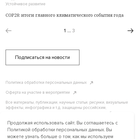
Устойчивое развитие
СОР28: итоги главного климатического события года
1
…
3
Подписаться на новости
Политика обработки персональных данных
Оферта на участие в мероприятии
Все материалы, публикации, научные статьи, рисунки, визуальные
эффекты, инфографика и т.д. защищены российским,
американским и международным законодательством об авторском
праве. Копирование, воспроизведение и распространение
Продолжая использовать сайт, Вы соглашаетесь с
материалов без письменного разрешения АНО «Центр
международных и сравнительно-правовых исследований» или
Политикой обработки персональных данных. Вы
аффилированных лиц строго запрещено. Пожалуйста, свяжитесь с
можете узнать больше о том, как мы используем