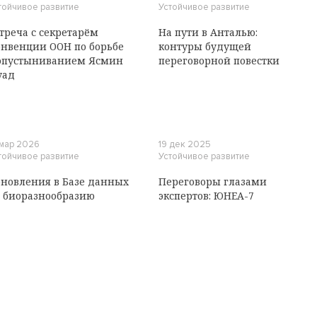
тойчивое развитие
Устойчивое развитие
треча с секретарём
На пути в Анталью:
нвенции ООН по борьбе
контуры будущей
опустыниванием Ясмин
переговорной повестки
уад
 мар 2026
19 дек 2025
тойчивое развитие
Устойчивое развитие
новления в Базе данных
Переговоры глазами
 биоразнообразию
экспертов: ЮНЕА-7