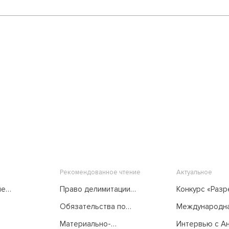
Рекомендованное чтение
Актуальное
ые
Право делимитации
Конкурс «Раз
морских пространств в
споров...
Обязательства по
Международн
его развитии
международному
медиация: от...
международными
Материально-
Интервью с Анн
праву. Лекции Летней
судебными органами.