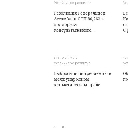
Устойчивое развитие
Ус
Резолюция Генеральной
Вс
Ассамблеи ООН 80/263 в
Ко
поддержку
с 
консультативного
Ф
заключения
Международного Суда ООН
о климатических
обязательствах государств
09 июн 2026
12
Устойчивое развитие
Ус
Выбросы по потреблению в
Об
международном
по
климатическом праве
1
…
9