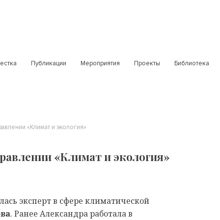
естка
Публикации
Мероприятия
Проекты
Библиотека
равлении «Климат и экология»
правлении «Климат и экология»
ась эксперт в сфере климатической
ова
. Ранее Александра работала в