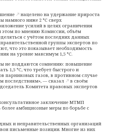
ашение
нацелено на удержание прироста
ы намного ниже 2 °С сверх
иложение усилий в целях ограничения
ри этом по мнению Комиссии, объём
еделяться с учётом последних данных
жправительственной группы экспертов по
яют, что это показывает необходимость
ия на уровне максимум 1,5 °С.
ы не поддаются сомнению: повышение
ь 1,5 °С, что требует быстрого и
в парниковых газов, в противном случае
им последствиям», —
сказал
в своём
дседатель Комитета правовых экспертов
 консультативное заключение МТМП
 более амбициозные меры по борьбе с
одных и неправительственных организаций
свои письменные позиции. Многие из них