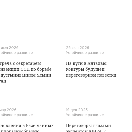
 июл 2026
26 июн 2026
тойчивое развитие
Устойчивое развитие
треча с секретарём
На пути в Анталью:
нвенции ООН по борьбе
контуры будущей
опустыниванием Ясмин
переговорной повестки
уад
 мар 2026
19 дек 2025
тойчивое развитие
Устойчивое развитие
новления в Базе данных
Переговоры глазами
 биоразнообразию
экспертов: ЮНЕА-7