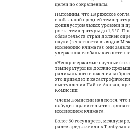
целей по сокращениям.
Напомним, что
Парижское согл
глобальной средней температур
доиндустриальных уровней и пр
роста температуры до 1,5 °С. П
обязательств стран должен опр
науки (в частности выводов Ме
изменению климата): они заявл
удержания глобального потеплен
«Неопровержимые научные факт
температуры не должно превышат
радикального снижения выбросо
это приведёт к катастрофическ
выступлении Пайам Ахаван, пре
Комиссии.
Члены Комиссии надеются, что
побудит правительства принять
изменением климата.
Более 50 государств, междунар
ранее представили в Трибунал 