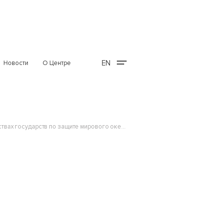
EN
Новости
О Центре
В Международном трибунале по морскому праву завершились публичные слушания об обязательствах государств по защите мирового океана в свете климатического кризиса