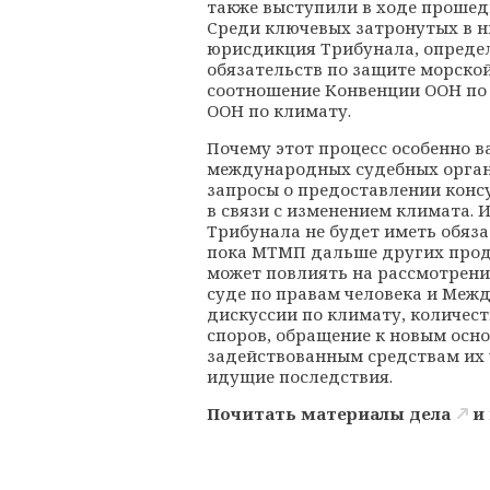
также выступили в ходе проше
Среди ключевых затронутых в н
юрисдикция Трибунала, определ
обязательств по защите морской
соотношение Конвенции ООН по
ООН по климату.
Почему этот процесс особенно 
международных судебных орган
запросы о предоставлении конс
в связи с изменением климата. 
Трибунала не будет иметь обяза
пока МТМП дальше других продв
может повлиять на рассмотрени
суде по правам человека и Меж
дискуссии по климату, количес
споров, обращение к новым осн
задействованным средствам их 
идущие последствия.
Почитать материалы дела
и