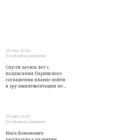
26 июн 2026
Устойчивое развитие
Спустя десять лет с
подписания Парижского
соглашения плавно войти
в эру имплементации не
удалось. Что случилось на
Боннской конференции?
09 дек 2025
Устойчивое развитие
Инга Кононович
рассказала о развитии