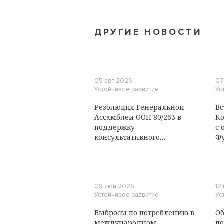
ДРУГИЕ НОВОСТИ
05 авг 2026
07
Устойчивое развитие
Ус
Резолюция Генеральной
Вс
Ассамблеи ООН 80/263 в
Ко
поддержку
с 
консультативного
Ф
заключения
Международного Суда ООН
о климатических
обязательствах государств
09 июн 2026
12
Устойчивое развитие
Ус
Выбросы по потреблению в
Об
международном
по