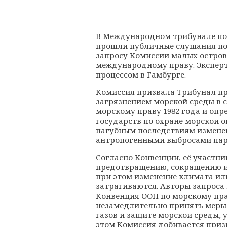
В Международном трибунале по 
прошли публичные слушания по
запросу Комиссии малых остров
международному праву. Экспер
процессом в Гамбурге.
Комиссия призвала Трибунал п
загрязнением морской среды в 
морскому праву 1982 года и оп
государств по охране морской
пагубным последствиям измене
антропогенными выбросами пар
Согласно Конвенции, её участн
предотвращению, сокращению и
при этом изменение климата ил
затрагиваются. Авторы запроса
Конвенция ООН по морскому прав
незамедлительно принять меры
газов и защите морской среды, 
этом Комиссия добивается при