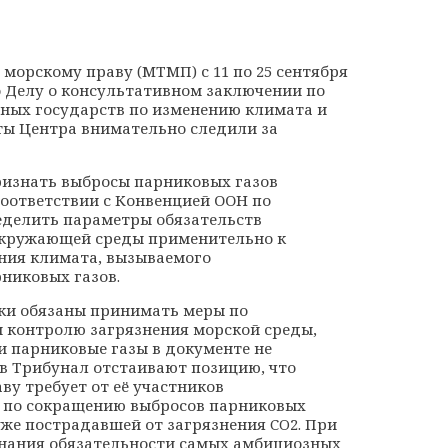
морскому праву (МТМП) с 11 по 25 сентября
 Делу о консультативном заключении по
ных государств по изменению климата и
ты Центра внимательно следили за
ризнать выбросы парниковых газов
соответствии с Конвенцией ООН по
ределить параметры обязательств
 окружающей среды применительно к
ния климата, вызываемого
никовых газов.
ики обязаны принимать меры по
 контролю загрязнения морской среды,
и парниковые газы в документе не
 в Трибунал отстаивают позицию, что
у требует от её участников
 по сокращению выбросов парниковых
уже пострадавшей от загрязнения CO2. При
знания обязательности самых амбициозных