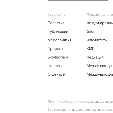
Карта сайта
Популярные теги
Повестка
международн
переговоры
Публикации
блог
Мероприятия
иммунитеты
Проекты
КМП
Библиотека
медиация
Новости
Международн
трибунал по м
О Центре
Международны
праву
Политика обработки персональных данны
Все материалы, публикации, научные стат