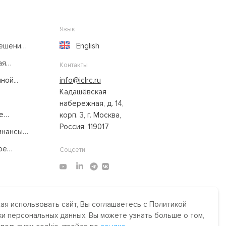
Язык
решение
English
ая
Контакты
ой...
info@iclrc.ru
Кадашёвская
набережная, д. 14,
е
корп. 3, г. Москва,
Россия, 119017
нансы:
ое
Соцсети
я использовать сайт, Вы соглашаетесь с Политикой
Made by Uprising
2021
и персональных данных. Вы можете узнать больше о том,
им,