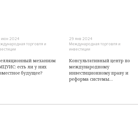
 июн 2024
29 янв 2024
ждународная торговля и
Международная торговля и
вестиции
инвестиции
пелляционный механизм
Консультативный центр по
МЦУИС: есть ли у них
международному
вместное будущее?
инвестиционному праву и
реформа системы
урегулирования споров
между иностранными
инвесторами и
государствами