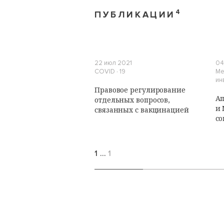
4
ПУБЛИКАЦИИ
22 июл 2021
04
COVID ∙ 19
Ме
ин
Правовое регулирование
А
отдельных вопросов,
и 
связанных с вакцинацией
со
1
…
1