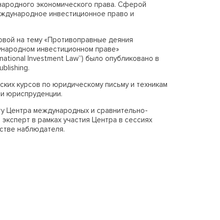
народного экономического права. Сферой
еждународное инвестиционное право и
овой на тему «Противоправные деяния
ународном инвестиционном праве»
rnational
Investment
Law
”) было опубликовано в
ublishing
.
ских курсов по юридическому письму и техникам
ти юриспруденции.
ту Центра международных и сравнительно-
эксперт в рамках участия Центра в сессиях
тве наблюдателя.