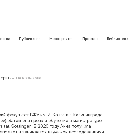
естка
Публикации
Мероприятия
Проекты
Библиотека
перты
Анна Козьякова
й факультет БФУ им. И. Канта в г. Калининграде
»). Затем она прошла обучение в магистратуре
sit
ä
t
G
ö
ttingen
. В 2020 году Анна получила
преподаёт и занимается научными исследованиями