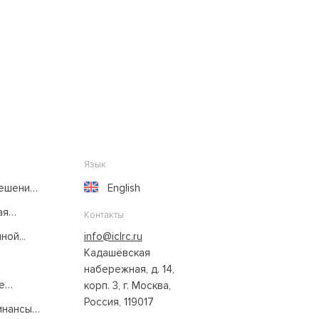
Язык
решение
English
ая
Контакты
ой...
info@iclrc.ru
Кадашёвская
набережная, д. 14,
е
корп. 3, г. Москва,
Россия, 119017
нансы: