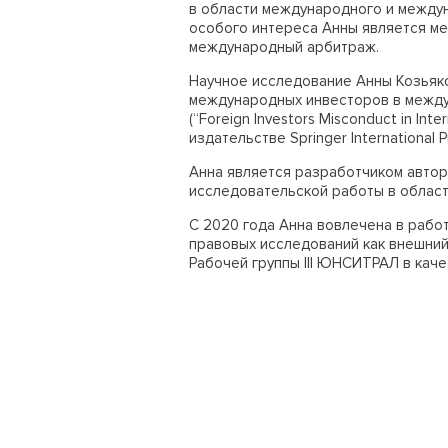
в области международного и между
особого интереса Анны является м
международный арбитраж.
Научное исследование Анны Козьяк
международных инвесторов в межд
(
“Foreign
Investors
Misconduct
in
Inte
издательстве
Springer
International
P
Анна является разработчиком автор
исследовательской работы в облас
С 2020 года Анна вовлечена в рабо
правовых исследований как внешний 
Рабочей группы
III
ЮНСИТРАЛ в качес