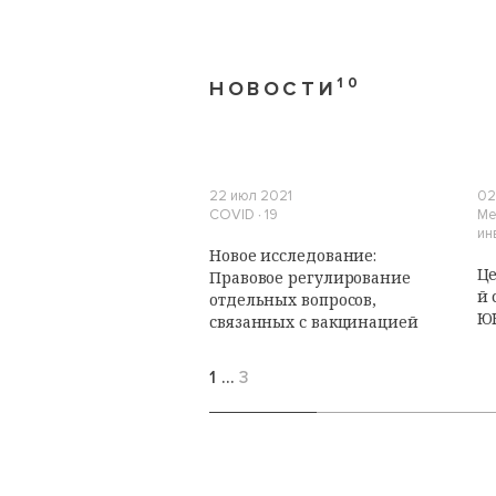
10
НОВОСТИ
22 июл 2021
02
COVID ∙ 19
Ме
ин
Новое исследование:
Це
Правовое регулирование
й 
отдельных вопросов,
Ю
связанных с вакцинацией
1
…
3