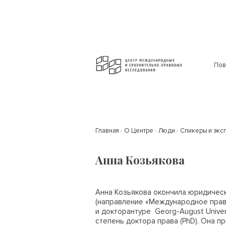
Пов
Главная
О Центре
Люди
Спикеры и экс
Анна Козьякова
Анна Козьякова окончила юридически
(направление «Международное право
и докторантуре
Georg
-
August
Univer
степень доктора права (
PhD
). Она 