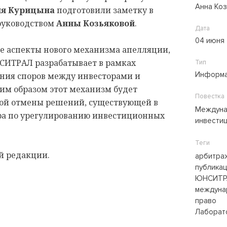
Анна Ко
ия Курицына
подготовили заметку в
руководством
Анны Козьяковой
.
Дата
04 июня
е аспекты нового механизма апелляции,
НСИТРАЛ разрабатывает в рамках
Тип
Информа
ния споров между инвесторами и
аким образом этот механизм будет
Повестка
рой отмены решений, существующей в
Междуна
а по урегулированию инвестиционных
инвести
Теги
ой редакции.
арбитра
публика
ЮНСИТР
междуна
право
Лаборат