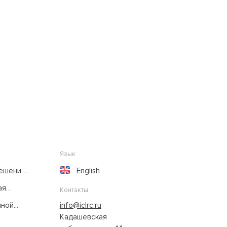
Язык
решение
English
ая
Контакты
ой...
info@iclrc.ru
Кадашёвская