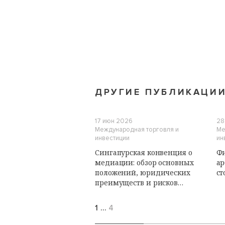
ДРУГИЕ ПУБЛИКАЦИ
17 июн 2026
28
Международная торговля и
Ме
инвестиции
ин
Сингапурская конвенция о
Ф
медиации: обзор основных
ар
положений, юридических
ст
преимуществ и рисков
участия для Российской
Федерации
1
…
4