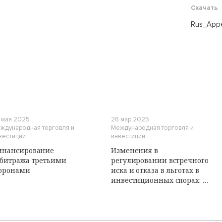
Скачать
Rus_Appe
И
 мая 2025
26 мар 2025
ждународная торговля и
Международная торговля и
вестиции
инвестиции
инансирование
Изменения в
битража третьими
регулировании встречного
оронами
иска и отказа в льготах в
инвестиционных спорах: в
поисках баланса интересов
сторон