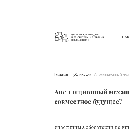
Пов
Главная
Публикации
Апелляционный меха
Апелляционный механи
совместное будущее?
Участницы
Лаборатории по ин