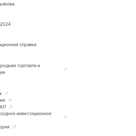
зьякова
 2024
ционная справка
родная торговля и
ции
ж
ция
АЛ
родное инвестиционное
ория