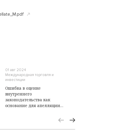
llate_M.pdf
01 авг 2024
Международная торговля и
инвестиции
Ошибка в оценке
внутреннего
законодательства как
основание для апелляции:
выбирая между правом и
фактом