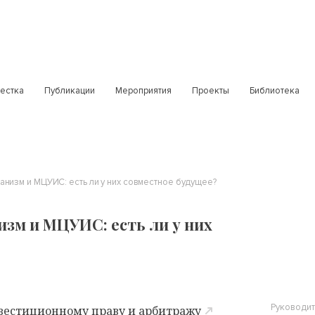
естка
Публикации
Мероприятия
Проекты
Библиотека
низм и МЦУИС: есть ли у них совместное будущее?
зм и МЦУИС: есть ли у них
Руководит
вестиционному праву и арбитражу