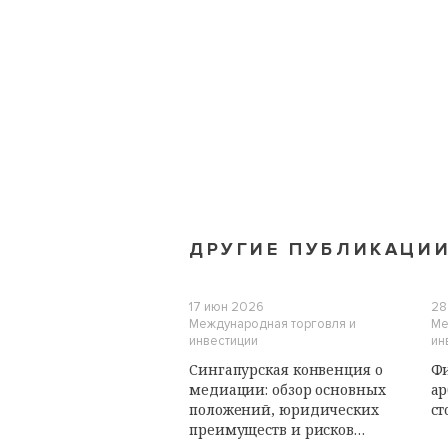
ДРУГИЕ ПУБЛИКАЦИ
17 июн 2026
28
Международная торговля и
Ме
инвестиции
ин
Сингапурская конвенция о
Ф
медиации: обзор основных
ар
положений, юридических
ст
преимуществ и рисков