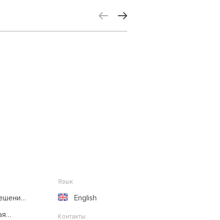
выбирая между правом и
фактом
Язык
решение
English
ая
Контакты