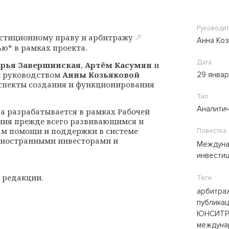
Руководит
стиционному праву и арбитражу
Анна Ко
ю* в рамках проекта.
Дата
рья Завершинская
,
Артём Касумян
и
 руководством
Анны Козьяковой
29 янва
спекты создания и функционирования
Тип
Аналити
а разрабатывается в рамках Рабочей
ния прежде всего развивающимся и
ам помощи и поддержки в системе
Повестка
иностранными инвесторами и
Междуна
инвести
й редакции.
Теги
арбитра
публика
ЮНСИТР
междуна