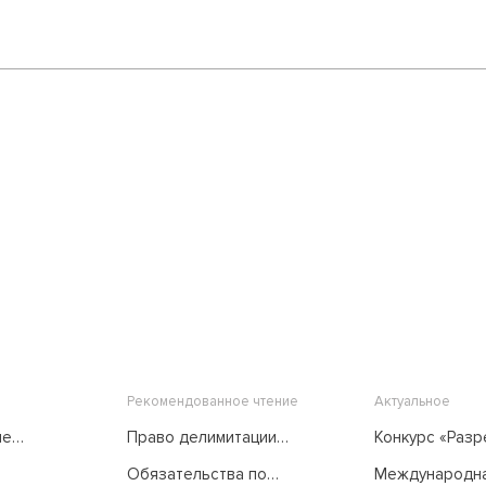
поисках баланса интересов
сторон
Рекомендованное чтение
Актуальное
ые
Право делимитации
Конкурс «Раз
морских пространств в
споров...
Обязательства по
Международн
его развитии