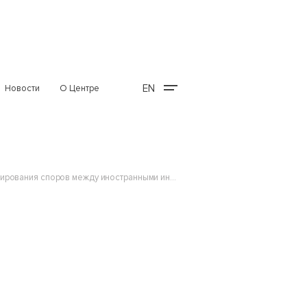
EN
Новости
О Центре
Консультативный центр по международному инвестиционному праву и реформа системы урегулирования споров между иностранными инвесторами и государствами