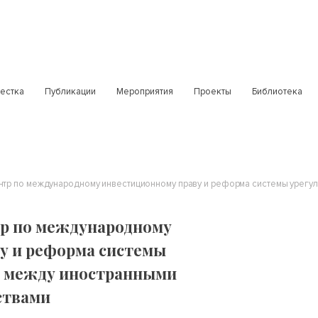
естка
Публикации
Мероприятия
Проекты
Библиотека
р по международному
у и реформа системы
в между иностранными
ствами