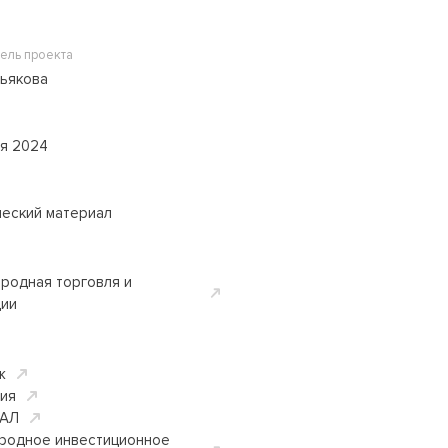
ель проекта
зьякова
ря 2024
ческий материал
родная торговля и
ции
ж
ция
АЛ
родное инвестиционное