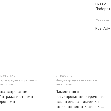
право
Лаборат
Скачать
Rus_Advi
И
 мая 2025
26 мар 2025
ждународная торговля и
Международная торговля и
вестиции
инвестиции
инансирование
Изменения в
битража третьими
регулировании встречного
оронами
иска и отказа в льготах в
инвестиционных спорах: в