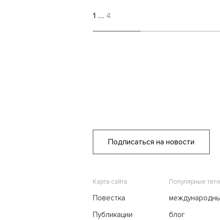
участия для Российской
Федерации
1
…
4
Подписаться на новости
Карта сайта
Популярные теги
Повестка
международн
переговоры
Публикации
блог