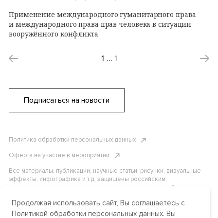
Применение международного гуманитарного права
и международного права прав человека в ситуации
вооружённого конфликта
1
…
1
Подписаться на новости
Политика обработки персональных данных
Оферта на участие в мероприятии
Все материалы, публикации, научные статьи, рисунки, визуальные
эффекты, инфографика и т.д. защищены российским,
американским и международным законодательством об авторском
праве. Копирование, воспроизведение и распространение
Продолжая использовать сайт, Вы соглашаетесь с
материалов без письменного разрешения АНО «Центр
международных и сравнительно-правовых исследований» или
Политикой обработки персональных данных. Вы