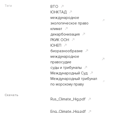
Теги
ВТО
ЮНКТАД
международное
экологическое право
климат
декарбонизация
РКИК ООН
ЮНЕП
биоразнообразие
международное
правосудие
суды и трибуналы
Международный Суд
Международный трибунал
по морскому праву
Скачать
Rus_Climate_Hig.pdf
Eng_Climate_Hig.pdf