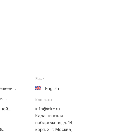
Язык
решение
English
ая
Контакты
ой...
info@iclrc.ru
Кадашёвская
набережная, д. 14,
е
корп. 3, г. Москва,