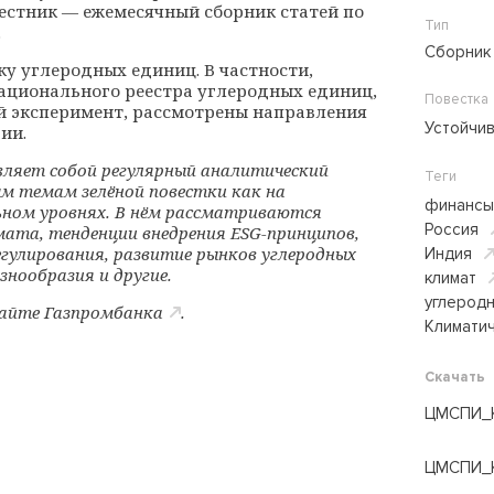
стник — ежемесячный сборник статей по
Тип
.
Сборник
у углеродных единиц. В частности,
ационального реестра углеродных единиц,
Повестка
й эксперимент, рассмотрены направления
Устойчи
ии.
ляет собой регулярный аналитический
Теги
м темам зелёной повестки как на
финансы
ном уровнях. В нём рассматриваются
Россия
мата, тенденции внедрения ESG-принципов,
гулирования, развитие рынков углеродных
Индия
знообразия и другие.
климат
углерод
сайте
Газпромбанка
.
Климатич
Скачать
ЦМСПИ_К
ЦМСПИ_К