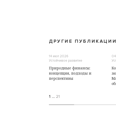
ДРУГИЕ ПУБЛИКАЦИ
14 июл 2026
04
Устойчивое развитие
Ус
Природные финансы:
Ко
концепция, подходы и
за
перспективы
М
об
1
…
21