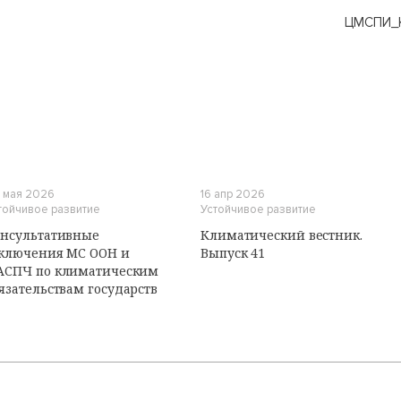
ЦМСПИ_К
И
 мая 2026
16 апр 2026
тойчивое развитие
Устойчивое развитие
нсультативные
Климатический вестник.
ключения МС ООН и
Выпуск 41
АСПЧ по климатическим
язательствам государств