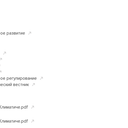
вое развитие
ное регулирование
еский вестник
лиматиче.pdf
лиматиче.pdf