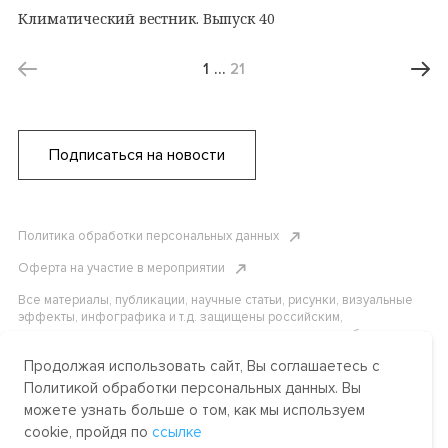
Климатический вестник. Выпуск 40
1
…
21
Подписаться на новости
Политика обработки персональных данных
Оферта на участие в мероприятии
Все материалы, публикации, научные статьи, рисунки, визуальные
эффекты, инфографика и т.д. защищены российским,
американским и международным законодательством об авторском
праве. Копирование, воспроизведение и распространение
Продолжая использовать сайт, Вы соглашаетесь с
материалов без письменного разрешения АНО «Центр
международных и сравнительно-правовых исследований» или
Политикой обработки персональных данных. Вы
аффилированных лиц строго запрещено. Пожалуйста, свяжитесь с
можете узнать больше о том, как мы используем
нами, чтобы узнать подробности.
cookie, пройдя по
ссылке