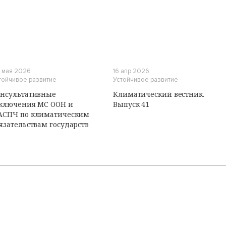
И
 мая 2026
16 апр 2026
тойчивое развитие
Устойчивое развитие
нсультативные
Климатический вестник.
ключения МС ООН и
Выпуск 41
АСПЧ по климатическим
язательствам государств