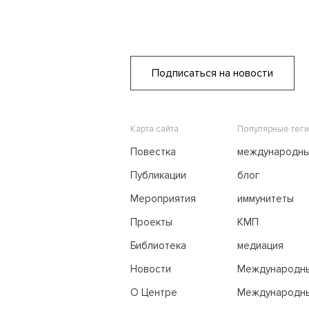
Подписаться на новости
Карта сайта
Популярные теги
Повестка
международн
переговоры
Публикации
блог
Мероприятия
иммунитеты
Проекты
КМП
Библиотека
медиация
Новости
Международн
трибунал по м
О Центре
Международны
праву