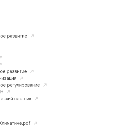
вое развитие
вое развитие
низация
ное регулирование
ОН
еский вестник
лиматиче.pdf