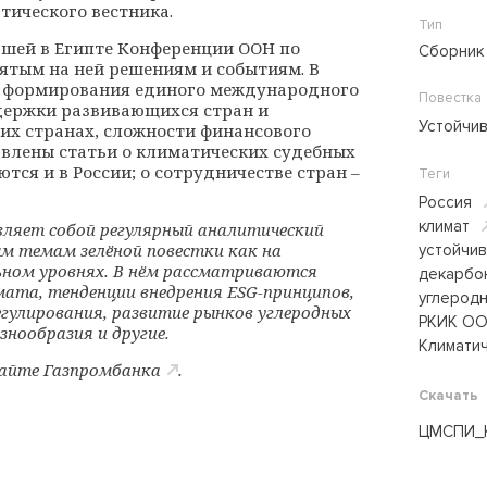
тического вестника.
Тип
шей в Египте Конференции ООН по
Сборник
нятым на ней решениям и событиям. В
ы формирования единого международного
Повестка
держки развивающихся стран и
Устойчи
тих странах, сложности финансового
авлены статьи о климатических судебных
тся и в России; о сотрудничестве стран –
Теги
Россия
климат
ляет собой регулярный аналитический
м темам зелёной повестки как на
устойчи
ном уровнях. В нём рассматриваются
декарбо
мата, тенденции внедрения ESG-принципов,
углерод
гулирования, развитие рынков углеродных
РКИК О
знообразия и другие.
Климатич
сайте
Газпромбанка
.
Скачать
ЦМСПИ_К