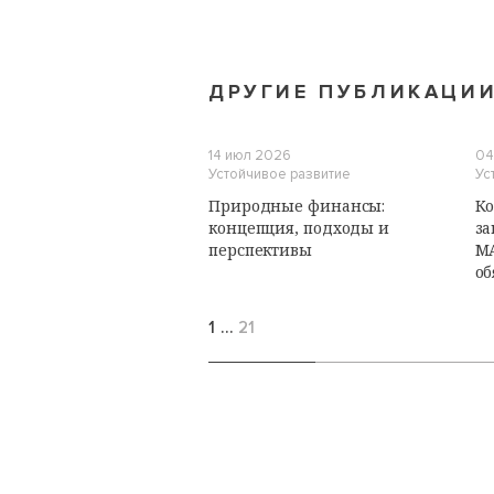
ДРУГИЕ ПУБЛИКАЦИ
14 июл 2026
04
Устойчивое развитие
Ус
Природные финансы:
Ко
концепция, подходы и
за
перспективы
М
об
1
…
21