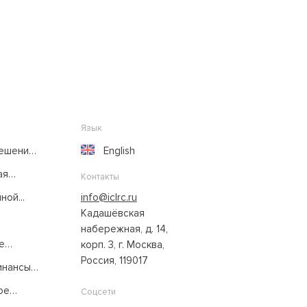
Язык
решение
English
ая
Контакты
ой...
info@iclrc.ru
Кадашёвская
набережная, д. 14,
е
корп. 3, г. Москва,
Россия, 119017
нансы:
ое
Соцсети