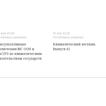
И
 мая 2026
16 апр 2026
тойчивое развитие
Устойчивое развитие
нсультативные
Климатический вестник.
ключения МС ООН и
Выпуск 41
АСПЧ по климатическим
язательствам государств