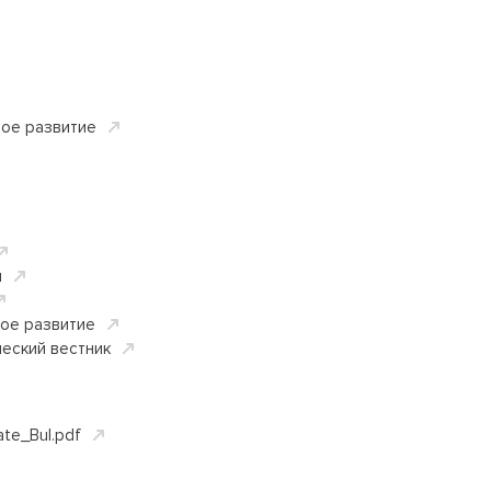
вое развитие
я
вое развитие
еский вестник
ate_Bul.pdf