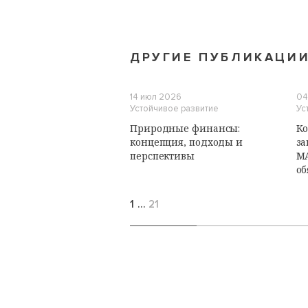
ДРУГИЕ ПУБЛИКАЦИ
14 июл 2026
04
Устойчивое развитие
Ус
Природные финансы:
Ко
концепция, подходы и
за
перспективы
М
об
1
…
21