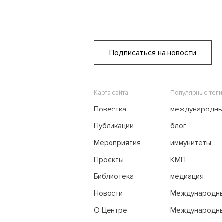
Подписаться на новости
Карта сайта
Популярные теги
Повестка
международн
переговоры
Публикации
блог
Мероприятия
иммунитеты
Проекты
КМП
Библиотека
медиация
Новости
Международн
трибунал по м
О Центре
Международны
праву