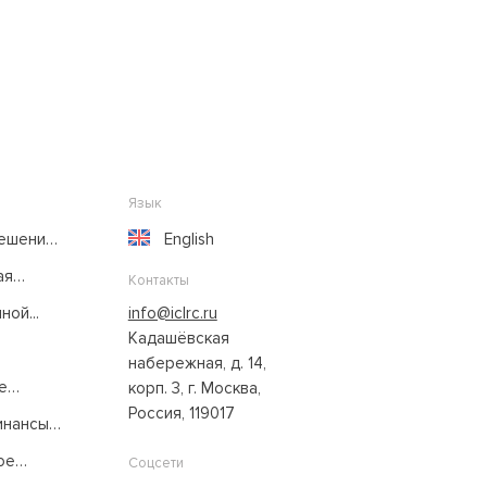
Язык
решение
English
ая
Контакты
ой...
info@iclrc.ru
Кадашёвская
набережная, д. 14,
е
корп. 3, г. Москва,
Россия, 119017
нансы:
ое
Соцсети