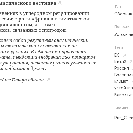
иматического вестника
.
Тип
менениях в углеродном регулировании
Сборник
оссии; о роли Африки в климатической
гринвошингом; а также о
Повестка
ков, связанных с природой.
Устойчи
ляет собой регулярный аналитический
м темам зелёной повестки как на
Теги
ном уровнях. В нём рассматриваются
ЕС
мата, тенденции внедрения ESG-принципов,
Китай
гулирования, развитие рынков углеродных
знообразия и другие.
Россия
Бразили
сайте
Газпромбанка
.
климат
устойчи
Климатич
Скачать
Rus_Clim