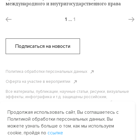
международного и внутригосударственного права
1
…
1
Подписаться на новости
Политика обработки персональных данных
Оферта на участие в мероприятии
Все материалы, публикации, научные статьи, рисунки, визуальные
эффекты, инфографика и т.д. защищены российским,
американским и международным законодательством об авторском
праве. Копирование, воспроизведение и распространение
Продолжая использовать сайт, Вы соглашаетесь с
материалов без письменного разрешения АНО «Центр
международных и сравнительно-правовых исследований» или
Политикой обработки персональных данных. Вы
аффилированных лиц строго запрещено. Пожалуйста, свяжитесь с
можете узнать больше о том, как мы используем
нами, чтобы узнать подробности.
cookie, пройдя по
ссылке