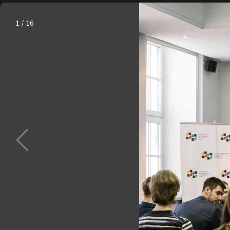
1
/
16
Пов
Главная
О Центре
Медиа
Яркие моменты
МЕДИА