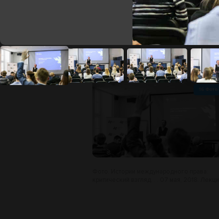
ФОТО
16
Фото
Фото. Истории международного права:
критический взгляд. . . 07 мая, 2018. Лекц