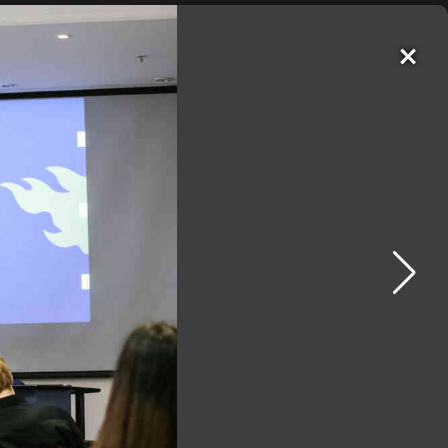
×
EN
Новости
О Центре