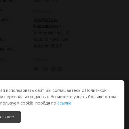
решение
English
ая
Контакты
ой...
info@iclrc.ru
Кадашёвская
набережная, д. 14,
е
корп. 3, г. Москва,
Россия, 119017
нансы:
ое
Соцсети
я использовать сайт, Вы соглашаетесь с Политикой
Made by Uprising
2021
и персональных данных. Вы можете узнать больше о том,
им,
спользуем cookie, пройдя по
ссылке
сти.
ять все