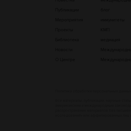
Повестка
международн
переговоры
Публикации
блог
Мероприятия
иммунитеты
Проекты
КМП
Библиотека
медиация
Новости
Международн
трибунал по м
О Центре
Международны
праву
Политика обработки персональных данны
Все материалы, публикации, научные стат
американским и международным законода
распространение материалов без письме
исследований» или аффилированных лиц ст