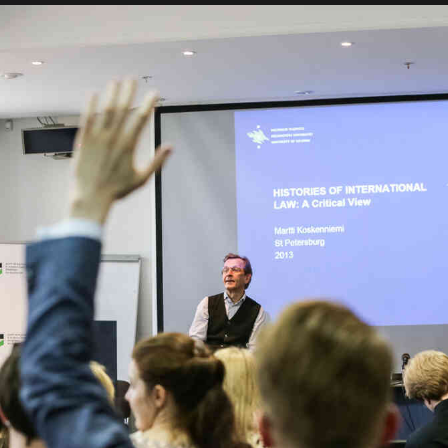
естка
Публикации
Мероприятия
Проекты
Библиотека
БАНК