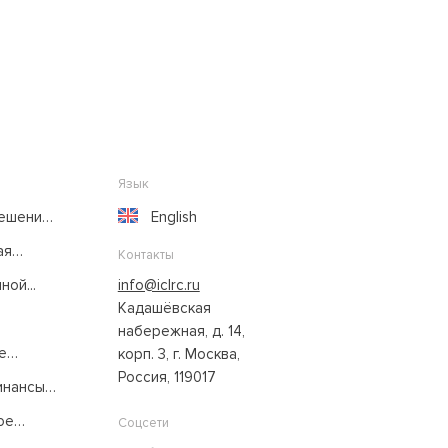
Язык
решение
English
ая
Контакты
ой...
info@iclrc.ru
Кадашёвская
набережная, д. 14,
е
корп. 3, г. Москва,
Россия, 119017
нансы:
ое
Соцсети