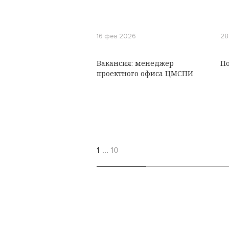
16 фев 2026
28
Вакансия: менеджер
По
проектного офиса ЦМСПИ
1
…
10