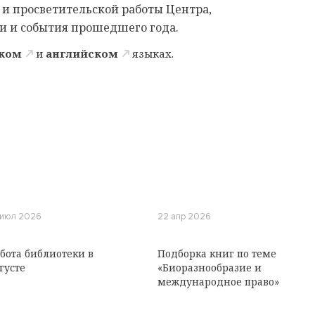
 и просветительской работы Центра,
и и события прошедшего года.
ском
и
английском
языках.
 июл 2026
22 апр 2026
бота библиотеки в
Подборка книг по теме
густе
«Биоразнообразие и
международное право»