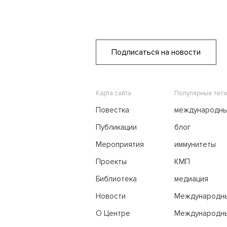
Подписаться на новости
Карта сайта
Популярные теги
Повестка
международн
переговоры
Публикации
блог
Мероприятия
иммунитеты
Проекты
КМП
Библиотека
медиация
Новости
Международн
трибунал по м
О Центре
Международны
праву