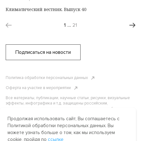
Климатический вестник. Выпуск 40
1
…
21
Подписаться на новости
Политика обработки персональных данных
Оферта на участие в мероприятии
Все материалы, публикации, научные статьи, рисунки, визуальные
эффекты, инфографика и т.д. защищены российским,
американским и международным законодательством об авторском
праве. Копирование, воспроизведение и распространение
Продолжая использовать сайт, Вы соглашаетесь с
материалов без письменного разрешения АНО «Центр
международных и сравнительно-правовых исследований» или
Политикой обработки персональных данных. Вы
аффилированных лиц строго запрещено. Пожалуйста, свяжитесь с
можете узнать больше о том, как мы используем
нами, чтобы узнать подробности.
cookie, пройдя по
ссылке