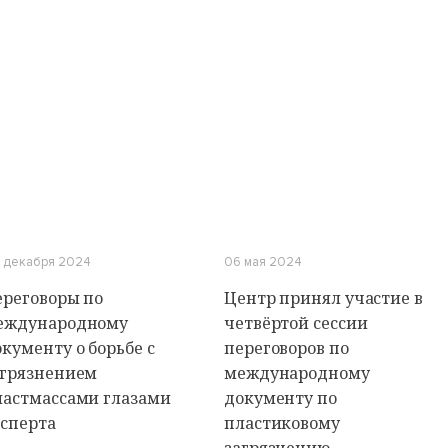
 декабря 2024
06 мая 2024
ереговоры по
Центр принял участие в
еждународному
четвёртой сессии
кументу о борьбе с
переговоров по
агрязнением
международному
ластмассами глазами
документу по
ксперта
пластиковому