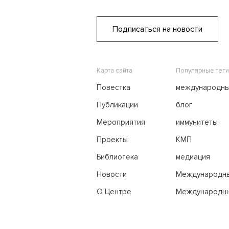
Подписаться на новости
Карта сайта
Популярные теги
Повестка
международн
переговоры
Публикации
блог
Мероприятия
иммунитеты
Проекты
КМП
Библиотека
медиация
Новости
Международн
трибунал по м
О Центре
Международны
праву