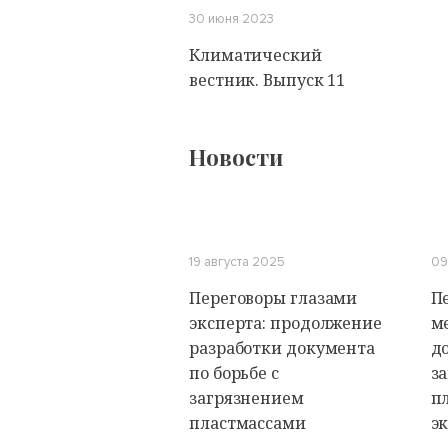
30 июня 2023
Климатический
вестник. Выпуск 11
Новости
19 августа 2025
09
Переговоры глазами
П
эксперта: продолжение
м
разработки документа
до
по борьбе с
з
загрязнением
п
пластмассами
э