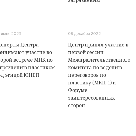
загрязнению
 июня 2023
09 декабря 2022
ксперты Центра
Центр принял участие в
ринимают участие во
первой сессии
торой встрече МПК по
Межправительственного
агрязнению пластиком
комитета по ведению
од эгидой ЮНЕП
переговоров по
пластику (МКП-1) и
Форуме
заинтересованных
сторон