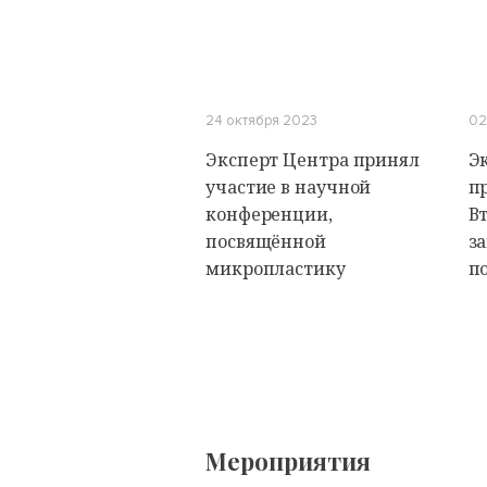
24 октября 2023
02
Эксперт Центра принял
Э
участие в научной
п
конференции,
В
посвящённой
з
микропластику
п
Мероприятия