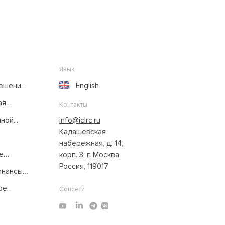
Язык
решение
English
ая
Контакты
ой...
info@iclrc.ru
Кадашёвская
набережная, д. 14,
е
корп. 3, г. Москва,
Россия, 119017
нансы:
ое
Соцсети