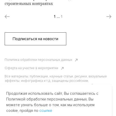
строительных контрактах
1
…
1
Подписаться на новости
Политика обработки персональных данных
Оферта на участие в мероприятии
Все материалы, публикации, научные статьи, рисунки, визуальные
эффекты, инфографика и т.д. защищены российским,
американским и международным законодательством об авторском
праве. Копирование, воспроизведение и распространение
Продолжая использовать сайт, Вы соглашаетесь с
материалов без письменного разрешения АНО «Центр
международных и сравнительно-правовых исследований» или
Политикой обработки персональных данных. Вы
аффилированных лиц строго запрещено. Пожалуйста, свяжитесь с
можете узнать больше о том, как мы используем
нами, чтобы узнать подробности.
cookie, пройдя по
ссылке