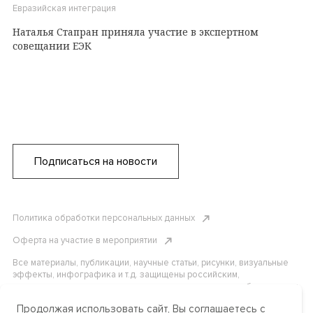
Евразийская интеграция
Наталья Стапран приняла участие в экспертном
совещании ЕЭК
Подписаться на новости
Политика обработки персональных данных
Оферта на участие в мероприятии
Все материалы, публикации, научные статьи, рисунки, визуальные
эффекты, инфографика и т.д. защищены российским,
американским и международным законодательством об авторском
праве. Копирование, воспроизведение и распространение
Продолжая использовать сайт, Вы соглашаетесь с
материалов без письменного разрешения АНО «Центр