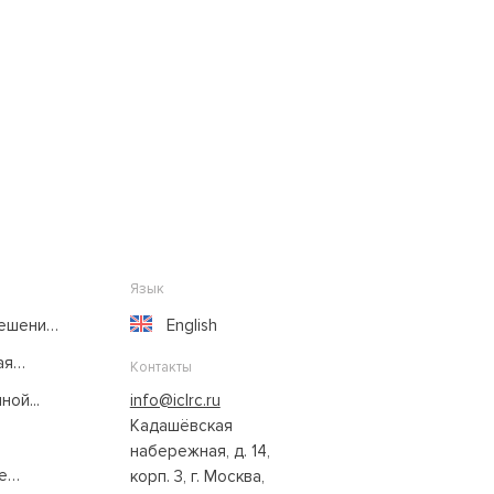
Язык
решение
English
ая
Контакты
ой...
info@iclrc.ru
Кадашёвская
набережная, д. 14,
е
корп. 3, г. Москва,