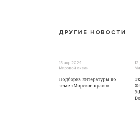
ДРУГИЕ НОВОСТИ
18 апр 2024
12
Мировой океан
Ми
Подборка литературы по
Эк
теме «Морское право»
Фё
9t
De