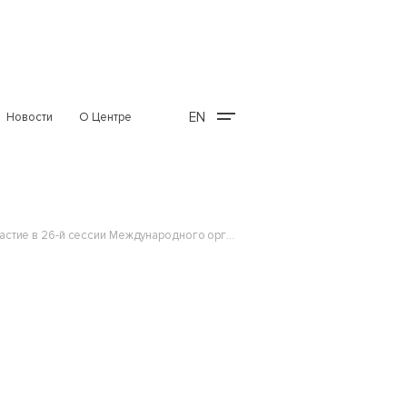
EN
Новости
О Центре
Эксперт Центра международных и сравнительно-правовых исследований Егор Фёдоров принял участие в 26-й сессии Международного органа по морскому дну (г. Кингстон, Ямайка) в составе делегации Российской...