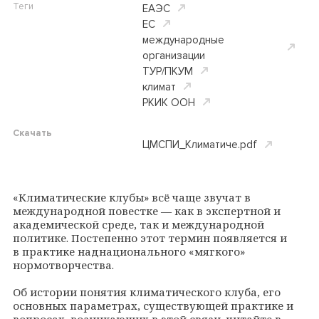
Теги
ЕАЭС
ЕС
международные
организации
ТУР/ПКУМ
климат
РКИК ООН
Скачать
ЦМСПИ_Климатиче.pdf
«Климатические клубы» всё чаще звучат в
международной повестке — как в экспертной и
академической среде, так и международной
политике. Постепенно этот термин появляется и
в практике наднационального «мягкого»
нормотворчества.
Об истории понятия климатического клуба, его
основных параметрах, существующей практике и
вопросах, возникающих в этой связи, читайте в