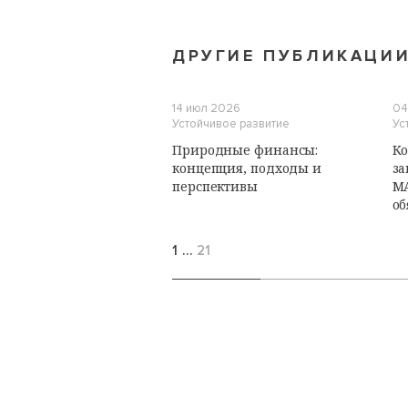
ДРУГИЕ ПУБЛИКАЦИ
14 июл 2026
04
Устойчивое развитие
Ус
Природные финансы:
Ко
концепция, подходы и
за
перспективы
М
об
1
…
21