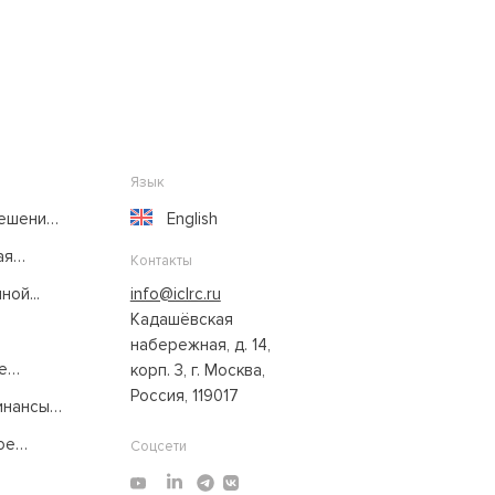
Язык
решение
English
ая
Контакты
ой...
info@iclrc.ru
Кадашёвская
набережная, д. 14,
е
корп. 3, г. Москва,
Россия, 119017
нансы:
ое
Соцсети