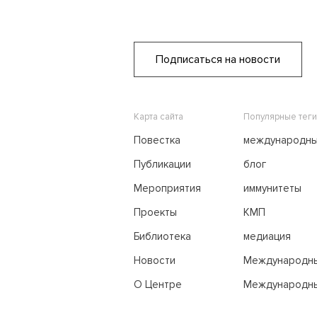
Подписаться на новости
Карта сайта
Популярные теги
Повестка
международн
переговоры
Публикации
блог
Мероприятия
иммунитеты
Проекты
КМП
Библиотека
медиация
Новости
Международн
трибунал по м
О Центре
Международны
праву