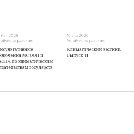
И
 мая 2026
16 апр 2026
тойчивое развитие
Устойчивое развитие
нсультативные
Климатический вестник.
ключения МС ООН и
Выпуск 41
АСПЧ по климатическим
язательствам государств