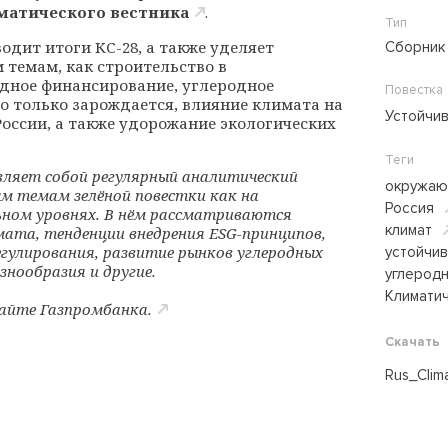
иматического вестника
.
Тип
одит итоги КС-28, а также уделяет
Сборник
темам, как строительство в
одное финансирование, углеродное
Повестка
но только зарождается, влияние климата на
Устойчи
 России, а также удорожание экологических
Теги
ляет собой регулярный аналитический
окружаю
м темам зелёной повестки как на
Россия
ном уровнях. В нём рассматриваются
климат
мата, тенденции внедрения ESG-принципов,
гулирования, развитие рынков углеродных
устойчи
знообразия и другие.
углерод
Климатич
сайте
Газпромбанка
.
Скачать
Rus_Clim