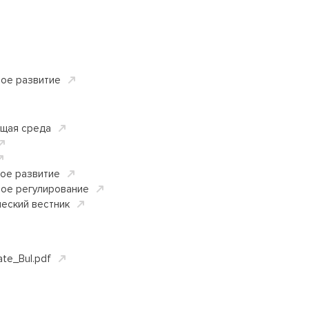
вое развитие
щая среда
вое развитие
ное регулирование
еский вестник
ate_Bul.pdf