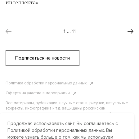
интеллекта»
1
…
11
Подписаться на новости
Политика обработки персональных данных
Оферта на участие в мероприятии
Все материалы, публикации, научные статьи, рисунки, визуальные
эффекты, инфографика и т.д. защищены российским,
американским и международным законодательством об авторском
праве. Копирование, воспроизведение и распространение
Продолжая использовать сайт, Вы соглашаетесь с
материалов без письменного разрешения АНО «Центр
международных и сравнительно-правовых исследований» или
Политикой обработки персональных данных. Вы
аффилированных лиц строго запрещено. Пожалуйста, свяжитесь с
можете узнать больше о том, как мы используем