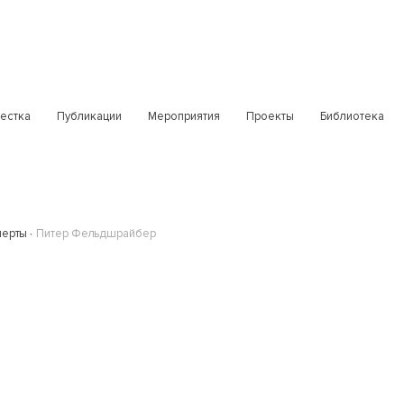
естка
Публикации
Мероприятия
Проекты
Библиотека
перты
Питер Фельдшрайбер