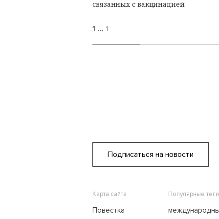
связанных с вакцинацией
1
…
1
Подписаться на новости
Карта сайта
Популярные теги
Повестка
международн