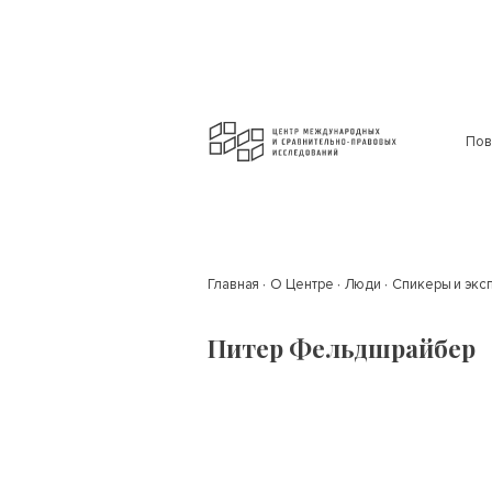
Пов
Главная
О Центре
Люди
Спикеры и экс
Питер Фельдшрайбер