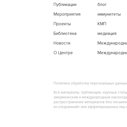
переговоры
Публикации
блог
Мероприятия
иммунитеты
Проекты
КМП
Библиотека
медиация
Новости
Международн
трибунал по м
О Центре
Международны
праву
Политика обработки персональных данны
Все материалы, публикации, научные стат
американским и международным законода
распространение материалов без письме
исследований» или аффилированных лиц ст