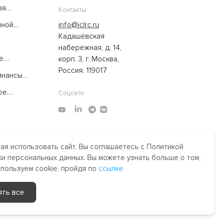
ая
Контакты
ой...
info@iclrc.ru
Кадашёвская
набережная, д. 14,
е
корп. 3, г. Москва,
Россия, 119017
нансы:
ое
Соцсети
я использовать сайт, Вы соглашаетесь с Политикой
Made by Uprising
2021
и персональных данных. Вы можете узнать больше о том,
им,
спользуем cookie, пройдя по
ссылке
сти.
ять все