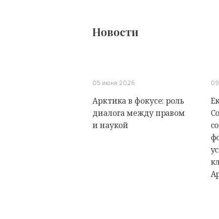
Новости
05 июня 2026
09
Арктика в фокусе: роль
Е
диалога между правом
С
и наукой
с
ф
у
к
А