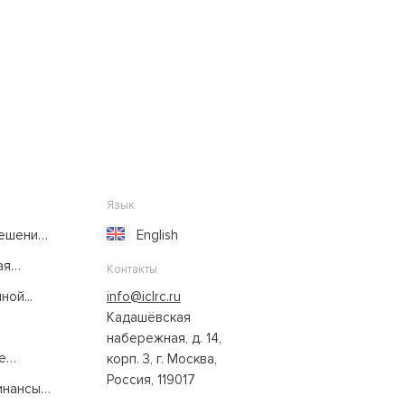
Язык
решение
English
ая
Контакты
ой...
info@iclrc.ru
Кадашёвская
набережная, д. 14,
е
корп. 3, г. Москва,
Россия, 119017
нансы: