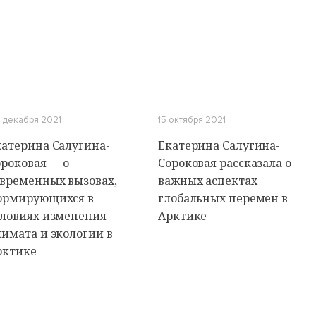
 декабря 2021
15 октября 2021
катерина Салугина-
Екатерина Салугина-
ороковая — о
Сороковая рассказала о
овременных вызовах,
важных аспектах
ормирующихся в
глобальных перемен в
словиях изменения
Арктике
лимата и экологии в
рктике