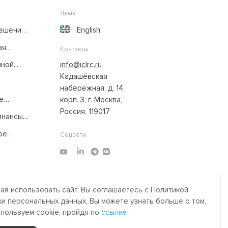
Язык
решение
English
ая
Контакты
ой...
info@iclrc.ru
Кадашёвская
набережная, д. 14,
е
корп. 3, г. Москва,
Россия, 119017
нансы:
ое
Соцсети
я использовать сайт, Вы соглашаетесь с Политикой
Made by Uprising
2021
и персональных данных. Вы можете узнать больше о том,
им,
спользуем cookie, пройдя по
ссылке