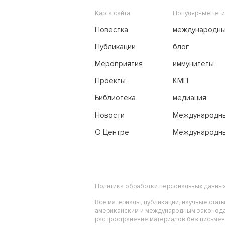
Карта сайта
Популярные теги
Повестка
международн
переговоры
Публикации
блог
Мероприятия
иммунитеты
Проекты
КМП
Библиотека
медиация
Новости
Международн
трибунал по м
О Центре
Международны
праву
Политика обработки персональных данны
Все материалы, публикации, научные стат
американским и международным законода
распространение материалов без письме