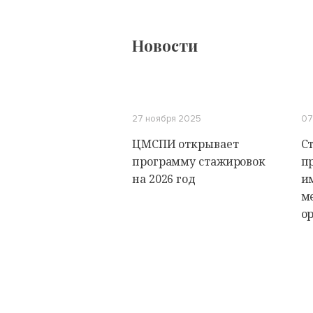
Новости
27 ноября 2025
07
ЦМСПИ открывает
С
программу стажировок
п
на 2026 год
и
м
о