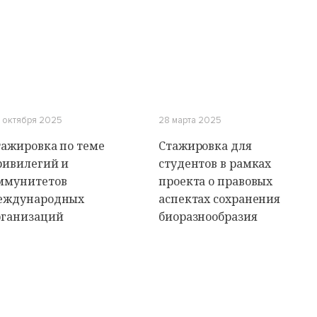
 октября 2025
28 марта 2025
тажировка по теме
Стажировка для
ривилегий и
студентов в рамках
ммунитетов
проекта о правовых
еждународных
аспектах сохранения
рганизаций
биоразнообразия