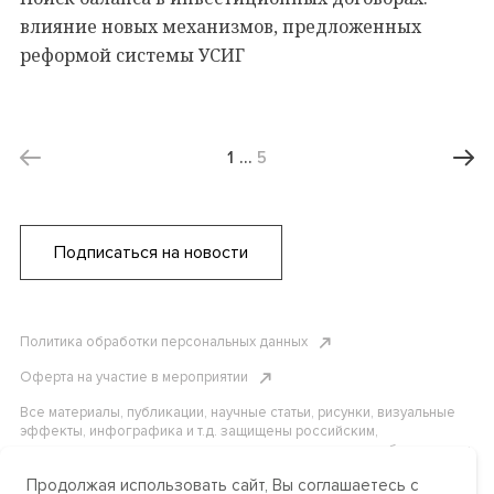
влияние новых механизмов, предложенных
реформой системы УСИГ
1
…
5
Подписаться на новости
Политика обработки персональных данных
Оферта на участие в мероприятии
Все материалы, публикации, научные статьи, рисунки, визуальные
эффекты, инфографика и т.д. защищены российским,
американским и международным законодательством об авторском
праве. Копирование, воспроизведение и распространение
Продолжая использовать сайт, Вы соглашаетесь с
материалов без письменного разрешения АНО «Центр